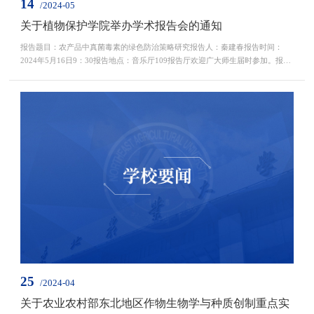
14
/2024-05
关于植物保护学院举办学术报告会的通知
报告题目：农产品中真菌毒素的绿色防治策略研究报告人：秦建春报告时间：
2024年5月16日9：30报告地点：音乐厅109报告厅欢迎广大师生届时参加。报告
人简介：秦建春，吉林大学唐敖庆领军（A）教授，博士生导师，入选国家级青
年人才，吉林省拔尖创新人才，吉林省有突出贡献专家，享受政府津贴专家，主
持国家和省部级课题十余项，担任多种国际期刊副主编和编委，中国植物学会理
事，中国化学会，中国菌物学会分委会委员。吉林省植保...
25
/2024-04
关于农业农村部东北地区作物生物学与种质创制重点实