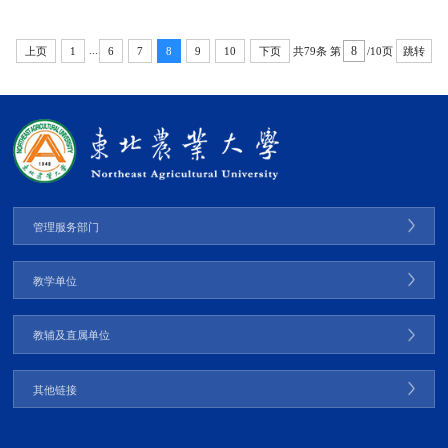
学系，留校任教并先后获得中国农业大学植物病理学硕士和博士学位，2012年任
中国农业大学二级教授。目前兼任《农药学学报》副主...
...
共79条
第
/10页
上页
1
6
7
8
9
10
下页
跳转
管理服务部门
教学单位
教辅及直属单位
其他链接