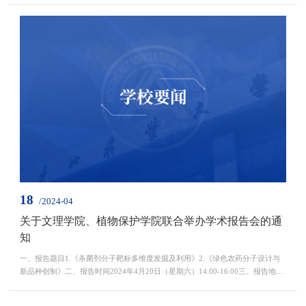
师，农业农村部动物细菌学重点实验室主任，江苏省“青蓝工程”中青年学术带头
人。研究方向：动物分子病毒学与免疫学。兼任《畜牧与兽医》杂志主编、《病
毒学报》编委、中国畜牧兽医学会期刊编辑学分会副理...
18
/2024-04
关于文理学院、植物保护学院联合举办学术报告会的通
知
一、报告题目1.《杀菌剂分子靶标多维度发掘及利用》2.《绿色农药分子设计与
新品种创制》二、报告时间2024年4月20日（星期六）14:00-16:00三、报告地点
成栋楼926会议室欢迎广大师生届时参加！文理学院植物保护学院2024年4月18
日报告人简介（按报告时间排序）：刘西莉，1991年毕业于北京农业大学应用化