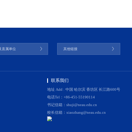
及直属单位
其他链接
联系我们
地址 Add : 中国 哈尔滨 香坊区 长江路600号
电话Tel：+86-451-55190114
书记信箱：shuji@neau.edu.cn
校长信箱：xiaozhang@neau.edu.cn