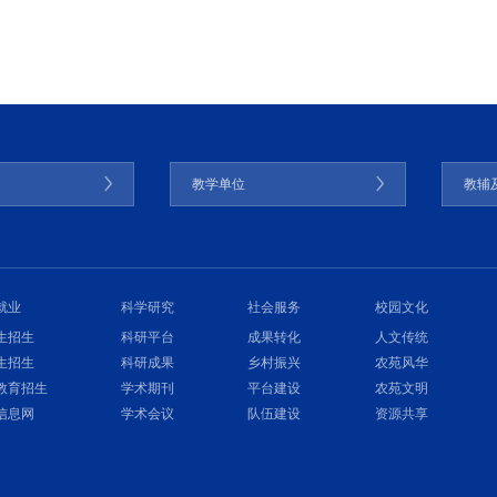
门
教学单位
教辅
就业
科学研究
社会服务
校园文化
生招生
科研平台
成果转化
人文传统
生招生
科研成果
乡村振兴
农苑风华
教育招生
学术期刊
平台建设
农苑文明
信息网
学术会议
队伍建设
资源共享