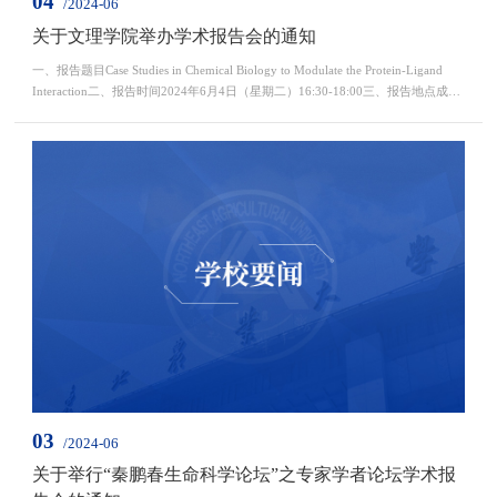
04
/2024-06
关于文理学院举办学术报告会的通知
一、报告题目Case Studies in Chemical Biology to Modulate the Protein-Ligand
Interaction二、报告时间2024年6月4日（星期二）16:30-18:00三、报告地点成栋
楼926会议室欢迎广大师生届时参加！文理学院2024年6月3日报告人简介杨文
超，贵州大学党委教师工作部副部长，教授，博士生导师，国家高层次人才、湖
北省杰出青年科学基金获得者，贵州省普通本科高校“金师”（教学名师），贵州
省高校教师教学创新大赛一等奖获得者。研究...
03
/2024-06
关于举行“秦鹏春生命科学论坛”之专家学者论坛学术报