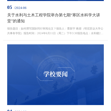
05
/2024-06
关于水利与土木工程学院举办第七期“寒区水科学大讲
堂”的通知
报告题目：如何撰写国际同行审阅论文？报告人：曹新宇 教授（明尼苏达大学公
共事务学院）报告时间：2024年6月11日（周二）下午3:30报告地点：水利楼208
会议室报告人简介：曹新宇博士，明尼苏达大学公共事务学院教授，长安大学访
问学者，本、硕求学于清华大学，博士求学于加州大学戴维斯分校。研究兴趣包
括土地利用和交通的互动关系和满意度分析，累计发表论文140多篇。谷歌学术
引用15,000多次，H指数64，多年入选斯坦福大学出版...