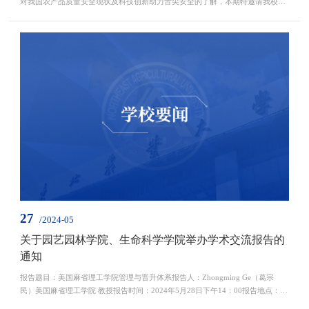
对我国农产品质量安全现状及科技创新助力舌尖安全的了解，本期特邀请我校
2001级食品科学博士王静校友作客开轩校友讲堂，欢迎广大师生及校友群体参与
本期活动。本期主题：科技创新助力舌尖上的安全本期嘉宾：王静活动时间：5
月30日（星期四）上午9:00-11:00活动地点：图书馆一楼报告厅请提前15分钟入
场，并按照现场座位图就坐。嘉宾简介：王静，1996级东...
27
/2024-05
关于园艺园林学院、生命科学学院举办学术交流报告的
通知
报告题目：美国麻省理工学院管理与晋升体系报告人：Zhongming Ge（葛宗
民）美国麻省理工学院 教授报告时间：2024年5月28日下午14：00报告地点：图
书馆227室欢迎广大师生参加！报告人简介：Zhongming Ge（葛宗民）：现为美