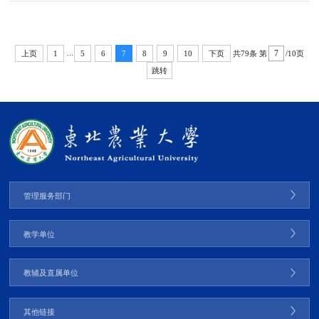
国麻省理工学院比较医学部首席科学家；本科硕士、博士分别毕业于哈尔滨师范
大学、中国科学院武汉病毒研究所和加拿大阿尔伯塔大学，阿尔伯塔大学医学微
生物学与免疫学博士后。《Section Infectious Agents an...
...
共79条
第
/10页
上页
1
5
6
7
8
9
10
下页
跳转
管理服务部门
教学单位
教辅及直属单位
其他链接