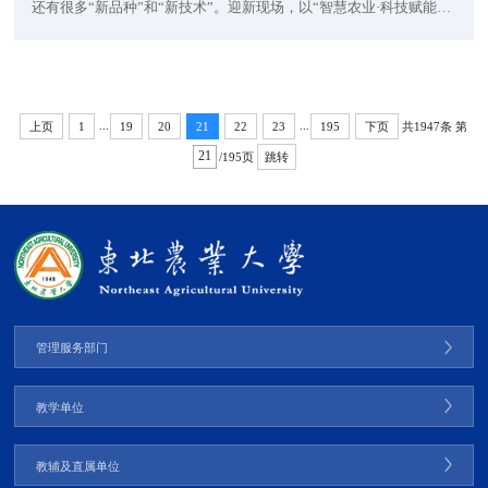
还有很多“新品种”和“新技术”。迎新现场，以“智慧农业·科技赋能未
来农业”为主题的2025年黑龙江省首个全国科普月活动也同步开启，
这里既有会“讲故事”的农作物，也有能“沉浸式种田”的黑科技。一缕
淡淡的花香悄然萦绕，记者循香望去，只见各色月季花竞相绽放。
这正是科研团队自主培育的成果——东北寒地首个拥有自主知识产
...
...
共1947条
第
上页
1
19
20
21
22
23
195
下页
权的陆地月季品种。不远处，洁白与...
/195页
跳转
管理服务部门
教学单位
教辅及直属单位