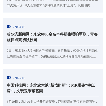
节火热开场，8大食堂携350多种招牌菜集体“上桌”。从锅包肉、烤
全羊到芝士火鸡烤冷面、土家酱香饼，直接将师生的味蕾按在地
上“摩擦”，现场满是“真香”感叹：“每样都想尝，胃容量根本不够
用！”别急，10日没吃够，11日还有一天，赶紧约上饭搭子冲！350
08
/2025-09
道硬菜轰炸味蕾，两天连吃都怕错过刚走进校园，美食的香气便直
哈尔滨新闻网：东农6000余名本科新生唱响军歌，青春
钻记者鼻孔。听着锅包肉的酸甜汁在锅里滋滋...
旋律点亮初秋校园
6日，东北农业大学校园内军歌嘹亮、青春昂扬，6000余名本科新生
以满腔热血与雄厚歌声，为初秋校园注入满格青春能活动在雄壮激
昂的《义勇军进行曲》中拉开序幕。鲜艳的五星红旗冉冉升起、迎
风飘扬，全体师生整齐肃立，嘹亮国歌响彻田径场，尽显庄严与肃
穆。随后，各军训连队依次登场。身着整齐军装的同学们精神饱
02
/2025-09
满，用激昂旋律与恢弘和声唱响红色经典与青春旋律。他们眼神朝
中国科技网：东北农大以“新”迎“新”：MR眼镜“种庄
气坚定、动作铿锵有力，在《歌唱祖国》《强军战歌》《...
稼”，文玩玉米藏基因
8月29日，东北农业大学开启迎新季，迎接萌新的不仅有老师同学，