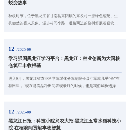
蜕变故事
秋收时节，位于黑龙江省甘南县东阳镇的东发村一派绿色葱茏、生
机盎然的喜人景象。漫步村间小路，道路两边的柳树舒展着轻软的
枝条，牛羊结伴悠闲漫步吃草，与舒适雅致的农家新居、设施齐全
的文化广场共同勾勒出一幅宜居宜业的和美画卷。而10年前，这里
还是一副道路坑洼，村庄黯淡的模样。改变始于2015年的秋天，一
12
/2025-09
群从东北农业大学走到村子里的人，他们以10年时光在这片黑土地
学习强国黑龙江学习平台：黑龙江：种业创新为大国粮
上写下了一个了不起的故事。短短几分钟做了一个重要...
仓筑牢丰收根基
进入9月，黑龙江省农业科学院绥化分院副院长聂守军就几乎“长”在
稻田里，“现在是看品种田间表现最好的时候，也是我们试验选择新
品种（系）的关键时期。”作为育种专家，聂守军躬耕陇亩30年，培
育出80余个水稻新品种，“今年绥粳18等品种推广面积600多万
亩。”在东北农业大学农学院，智慧农业系副教授胡振帮一直在作物
12
/2025-09
学表型园区忙碌，“植物表型组学研究是农业科技创新的重要方向之
黑龙江日报：科技小院兴农大招|黑龙江五常水稻科技小
一。”胡振帮形象地说，“植物表型平台实时...
院 在稻浪间贡献丰收智慧