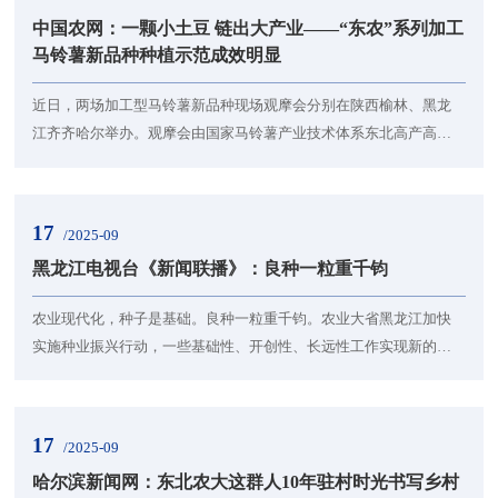
师代表依次发言，传递对拔尖人才培养的期待与信心。食品学院
中国农网：一颗小土豆 链出大产业——“东农”系列加工
2025级食品科学与工程专业拔尖班新生苑莹莹分享对“...
马铃薯新品种种植示范成效明显
近日，两场加工型马铃薯新品种现场观摩会分别在陕西榆林、黑龙
江齐齐哈尔举办。观摩会由国家马铃薯产业技术体系东北高产高效
栽培岗位团队主办，与会代表观摩了当地绿色高效规模化种植示范
区，并进行了实地测产、加工测试、风味品鉴、田间培训等活动。
观摩会上，“东农317”和“东农321”两个品种展现出优质、丰产、抗
17
/2025-09
逆、节本等多重优势。榆林示范区“东农317”亩产达4.25吨、干物质
黑龙江电视台《新闻联播》：良种一粒重千钧
含量和大薯率高；“东农321”亩产达4.44吨、...
农业现代化，种子是基础。良种一粒重千钧。农业大省黑龙江加快
实施种业振兴行动，一些基础性、开创性、长远性工作实现新的突
破，为筑牢国家粮食安全“压舱石”提供有力支撑。九月龙江，大地流
金，育种科研迎来年度“大考”。在省农科院绥化分院的试验田里，全
国著名水稻育种家聂守军正带领团队在4000多份材料中开展“海
17
/2025-09
选”。他选育的“绥粳”系列水稻品种累计推广1.6亿亩，其中“绥粳
哈尔滨新闻网：东北农大这群人10年驻村时光书写乡村
18”更是创下全国香稻品种推广面积之最。当...