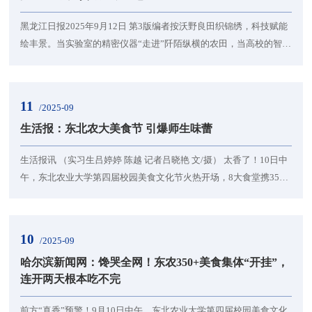
黑龙江日报2025年9月12日 第3版编者按沃野良田织锦绣，科技赋能
绘丰景。当实验室的精密仪器“走进”阡陌纵横的农田，当高校的智慧
大脑对接乡村振兴的实践需求，“科技小院”便成了破解农业发展难题
的“金钥匙”。从改良品种提升产量，到推广绿色技术守护生态，再到
搭建产销链路助农增收，我省41家国家部委批复的科技小院正成为
11
/2025-09
高校科学研究的阵地、服务“三农”的高地、培育农业科技人才的基
生活报：东北农大美食节 引爆师生味蕾
地。即日起，本报推出“科技小院兴农...
生活报讯 （实习生吕婷婷 陈越 记者吕晓艳 文/摄） 太香了！10日中
午，东北农业大学第四届校园美食文化节火热开场，8大食堂携350
多种招牌菜集体上桌。从锅包肉、烤全羊到芝士火鸡烤冷面、土家
酱香饼，直接引爆师生的味蕾！现场满是“真香”感叹：“每样都想
尝，胃容量根本不够用！”别急，10日没吃够，11日还有一天，赶紧
10
/2025-09
约上饭搭子冲！据悉，日前，备受瞩目的2025软科中国大学生满意
哈尔滨新闻网：馋哭全网！东农350+美食集体“开挂”，
度调查结果重磅出炉，在关乎学子们“舌尖上...
连开两天根本吃不完
前方“真香”预警！9月10日中午，东北农业大学第四届校园美食文化