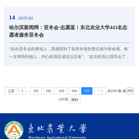
着“坚韧不拔、顽强执着”的精神。校园里的冰凌花（央广网发 东北
农业大学供图）冰凌花学名“侧金盏花”，其耐寒特性使其能在冰雪还
14
/2025-02
未完全消融之际就破土绽放。金黄的花朵顶着晶莹薄冰傲然盛放，
哈尔滨新闻网：亚冬会·志愿蓝︱东北农业大学443名志
形成“冰中花、花上雪”的奇观。盛放的冰凌花...
愿者服务亚冬会
“站在亚冬会的赛场上，我感受到了前所未有的责任感与使命感。每
一次帮助到他人，内心的满足感无以言表”、“这次经历让我学会了如
何在压力下保持冷静，团队的力量让我深刻体会到‘众人拾柴火焰
高’的真谛”……本届亚冬会，东北农业大学共选派了443名亚冬会志
愿者，志愿服务涉及20个场馆，19个服务领域。在赛场内外，志愿
者们用热情点燃服务之光，传递着来自中国的温暖。他们的微笑是
...
共1947条
第
上页
1
191
192
193
194
195
下页
赛场内外最美的风景，他们的身影是盛会最暖...
/195页
跳转