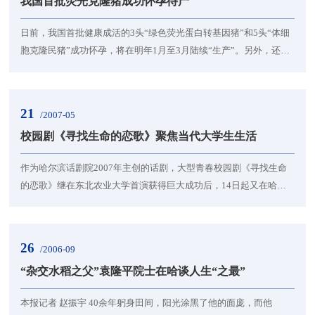
我国首批荧光克隆猪成功怀孕待产
日前，我国首批健康成活的3头“绿色荧光蛋白转基因猪”和5头“体细
胞克隆民猪”成功怀孕，将在明年1月至3月陆续“生产”。另外，还有
1头克隆民猪近日已顺利自然产下10头健康的猪仔。 东北农业大学有
关专家表示，“绿...
21
/2007-05
校园剧《寻找生命的恋歌》聚焦当代大学生生活
作为哈尔滨话剧院2007年主创的话剧，大型青春校园剧《寻找生命
的恋歌》继在东北农业大学首演获得巨大成功后，14日起又在哈市
各高校掀起了新一轮的热演高潮。因为触及到大学生择业、恋爱等
话题，该剧在大学生中间引起...
26
/2006-09
“杂交水稻之父”袁隆平院士在哈谈人生“之最”
本报记者 赵振宇 40余年躬身田间，阳光涂黑了他的面庞，而他