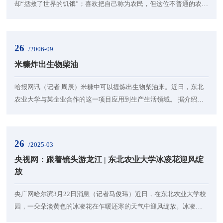
却“拯救了世界的饥饿”；喜欢把自己称为农民，但这位不普通的农民
获得了首个中国国家最高科学技术奖。昨天，被称为“杂交水稻之
父”的袁隆平到东北农业大...
26
/2006-09
米糠炸出生物柴油
哈报网讯（记者 周辰）米糠中可以提炼出生物柴油来。近日，东北
农业大学与某企业合作的这一项目应用到生产生活领域。 据介绍，
生物柴油是通过生物技术从米糠油中提取和加工出来的。与传统的
石油柴油相比，使用生物柴...
26
/2025-03
央视网：跟着镜头游龙江 | 东北农业大学冰凌花迎风绽
放
央广网哈尔滨3月22日消息（记者马俊玮）近日，在东北农业大学校
园，一朵朵淡黄色的冰凌花在乍暖还寒的天气中迎风绽放。冰凌花
开放的时间正是冬末春初冰雪尚未消融的极为寒冷时节，也象征