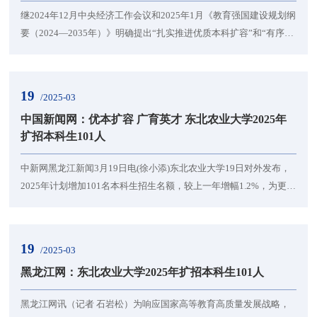
继2024年12月中央经济工作会议和2025年1月《教育强国建设规划纲
要（2024—2035年）》明确提出“扎实推进优质本科扩容”和“有序扩
大优质本科教育招生规模”后，2025年《政府工作报告》中，也提出
要“分类推进高校改革，扎实推进优质本科扩容”。为响应国家高等教
育高质量发展战略，满足经济社会发展对优质人才的迫切需求，学
19
/2025-03
校作为国家首批“211工程”重点建设高校、东北三省一区唯一的国
中国新闻网：优本扩容 广育英才 东北农业大学2025年
家“双一流”建设农业高校和黑龙江省省...
扩招本科生101人
中新网黑龙江新闻3月19日电(徐小添)东北农业大学19日对外发布，
2025年计划增加101名本科生招生名额，较上一年增幅1.2%，为更多
优秀学子提供成长成才平台。为响应国家高等教育高质量发展战
略，满足经济社会发展对优质人才的迫切需求，东北农业大学作为
国家首批“211工程”重点建设高校、东北三省一区唯一的国家“双一
19
/2025-03
流”建设农业高校和黑龙江省省属唯一国家“双一流”建设高校，将进
黑龙江网：东北农业大学2025年扩招本科生101人
一步扛起拔尖创新人才培养使命，继续扩大本科...
黑龙江网讯（记者 石岩松）为响应国家高等教育高质量发展战略，