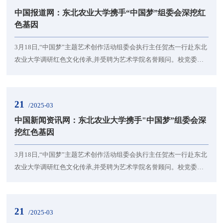
大豆科研“国家队”1948年，新中国大豆科学的奠基人、“大豆之
中国报道网：东北农业大学携手“中国梦”组委会深挖红
父”王金陵先生在东北农学院（现东北农业...
色基因
3月18日,“中国梦”主题艺术创作活动组委会执行主任贺杰一行赴东北
农业大学调研红色文化传承,并受聘为艺术学院名誉顾问。校党委副
书记贺景平全程陪同调研并主持聘任仪式,艺术学院党委书记于向
国、院长刘丹等出席聘任仪式。双方围绕“赓续红色血脉、艺术服务
三农”展开深度交流,为学校“双一流”建设注入新动能。贺杰深入调研:
21
/2025-03
点赞东农红色基因“活教材”作为“中国梦”主题艺术创作的核心推动
中国新闻资讯网：东北农业大学携手"中国梦”组委会深
者,贺杰此行重点考察学校红色教育资...
挖红色基因
3月18日,“中国梦”主题艺术创作活动组委会执行主任贺杰一行赴东北
农业大学调研红色文化传承,并受聘为艺术学院名誉顾问。校党委副
书记贺景平全程陪同调研并主持聘任仪式,艺术学院党委书记于向
国、院长刘丹等出席聘任仪式。双方围绕“赓续红色血脉、艺术服务
三农”展开深度交流,为学校“双一流”建设注入新动能。贺杰深入调研:
21
/2025-03
点赞东农红色基因“活教材”作为“中国梦”主题艺术创作的核心推动