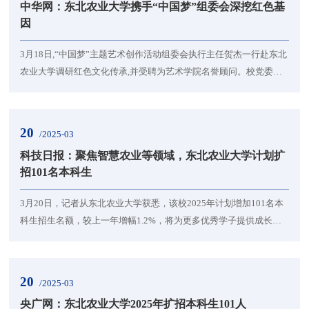
中华网：东北农业大学携手“中国梦”组委会深挖红色基
者,贺杰此行重点考察学校红色教育资...
因
3月18日,“中国梦”主题艺术创作活动组委会执行主任贺杰一行赴东北
农业大学调研红色文化传承,并受聘为艺术学院名誉顾问。校党委副
书记贺景平全程陪同调研并主持聘任仪式,艺术学院党委书记于向
国、院长刘丹等出席聘任仪式。双方围绕“赓续红色血脉、艺术服务
三农”展开深度交流,为学校“双一流”建设注入新动能。贺杰深入调研:
20
/2025-03
点赞东农红色基因“活教材”作为“中国梦”主题艺术创作的核心推动
科技日报：聚焦智慧农业等领域，东北农业大学计划扩
者,贺杰此行重点考察学校红色教育资...
招101名本科生
3月20日，记者从东北农业大学获悉，该校2025年计划增加101名本
科生招生名额，较上一年增幅1.2%，将为更多优秀学子提供成长成
才平台。为响应国家高等教育高质量发展战略，满足经济社会发展
对优质人才的迫切需求，东北农业大学作为国家首批“211工程”重点
建设高校、东北三省一区唯一的国家“双一流”建设农业高校和黑龙江
20
/2025-03
省省属唯一国家“双一流”建设高校，将进一步扛起拔尖创新人才培养
央广网：东北农业大学2025年扩招本科生101人
使命，继续扩大本科招生规模。新增计划将...