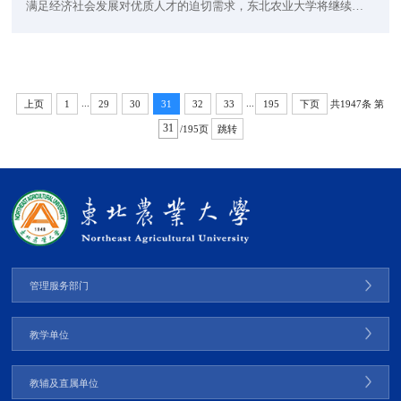
满足经济社会发展对优质人才的迫切需求，东北农业大学将继续扩
大本科招生规模，2025年计划增加101名本科生招生名额，较上一年
增幅1.2%，为更多优秀学子提供成长成才平台。新增计划将重点围
绕国家战略急需、基础学科和新兴前沿领域，扩大在农业人工智
能、智能农机装备、寒地黑土工程、生物育种、生物科学、食品科
...
...
共1947条
第
上页
1
29
30
31
32
33
195
下页
学与技术等学科领域的招生规模，同时进一步完善拔尖...
/195页
跳转
管理服务部门
教学单位
教辅及直属单位