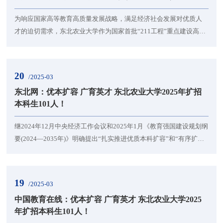
为响应国家高等教育高质量发展战略，满足经济社会发展对优质人
才的迫切需求，东北农业大学作为国家首批“211工程”重点建设高
校、东北三省一区唯一的国家“双一流”建设农业高校和黑龙江省省属
唯一国家“双一流”建设高校，进一步扛起拔尖创新人才培养使命，继
续扩大本科招生规模，2025年计划增加101名本科生招生名额，较上
20
/2025-03
一年增幅1.2%，为更多优秀学子提供成长成才平台。新增计划将重
东北网：优本扩容 广育英才 东北农业大学2025年扩招
点围绕国家战略急需、基础学科和新兴前沿...
本科生101人！
继2024年12月中央经济工作会议和2025年1月《教育强国建设规划纲
要(2024—2035年)》明确提出“扎实推进优质本科扩容”和“有序扩大
优质本科教育招生规模”后，2025年《政府工作报告》中，也提出
要“分类推进高校改革，扎实推进优质本科扩容”。为响应国家高等教
育高质量发展战略，满足经济社会发展对优质人才的迫切需求，学
19
/2025-03
校作为国家首批“211工程”重点建设高校、东北三省一区唯一的国
中国教育在线：优本扩容 广育英才 东北农业大学2025
家“双一流”建设农业高校和黑龙江省省属...
年扩招本科生101人！