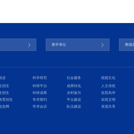
门
教学单位
教辅
就业
科学研究
社会服务
校园文化
生招生
科研平台
成果转化
人文传统
生招生
科研成果
乡村振兴
农苑风华
教育招生
学术期刊
平台建设
农苑文明
信息网
学术会议
队伍建设
资源共享