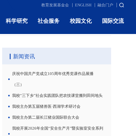
教育发展基金会
ENGLISH
融合门户
科学研究
社会服务
校园文化
国际交流
当前您的位置：
首页
>
媒体东农
>
正文
新闻资讯
庆祝中国共产党成立105周年优秀党课作品展播
（三）
我校“三下乡”社会实践团队把农技课堂搬到田间地头
我校主办第五届猪兽医·西湖学术研讨会
我校主办第二届长江猪业国际联合大会
我校开展2026年全国“安全生产月”暨实验室安全系列