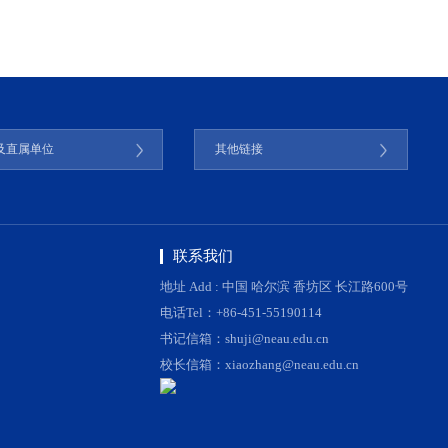
及直属单位
其他链接
联系我们
地址 Add : 中国 哈尔滨 香坊区 长江路600号
电话Tel：+86-451-55190114
书记信箱：shuji@neau.edu.cn
校长信箱：xiaozhang@neau.edu.cn