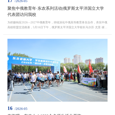
17
/2026-05
聚焦中俄教育年·东农系列活动|俄罗斯太平洋国立大学
代表团访问我校
为积极响应2026—2027中俄教育年，持续深化中俄高等教育务实合作，夯实中俄
高校联盟交流根基，5月16日下午，俄罗斯太平洋国立大学校长马尔芬·尤里·谢尔
盖耶维奇率代表团一行3人到访东北农业大学。校长刘竹青在主楼604会议室会见
来访嘉宾，副校长陈庆山，国际交流合作处处长卢铁光、副处长迟勇参加座谈交
流。刘竹青对马尔芬校长一行到访表示热烈欢迎，并介绍了学校近期事业发展最
新成果，通报了学校入选教育部首批高等教育综合改...
16
/2026-05