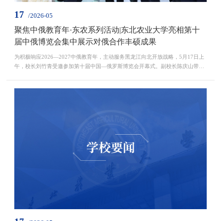
17
/2026-05
聚焦中俄教育年·东农系列活动|东北农业大学亮相第十
届中俄博览会集中展示对俄合作丰硕成果
为积极响应2026—2027中俄教育年，主动服务黑龙江向北开放战略，5月17日上
午，校长刘竹青受邀参加第十届中国—俄罗斯博览会开幕式。副校长陈庆山带
队，学校相关职能部处、学院专家团队组团参展，设立东北农业大学对俄合作成
果主题展区，集中展示学校七十余年办学底蕴、寒地农业学科特色以及对俄教
育、科技、产业、人文全方位合作亮点成效。开幕式结束后，省委书记许勤、省
长梁惠玲、省政协主席蓝绍敏、副省长余建先后莅临东北农...