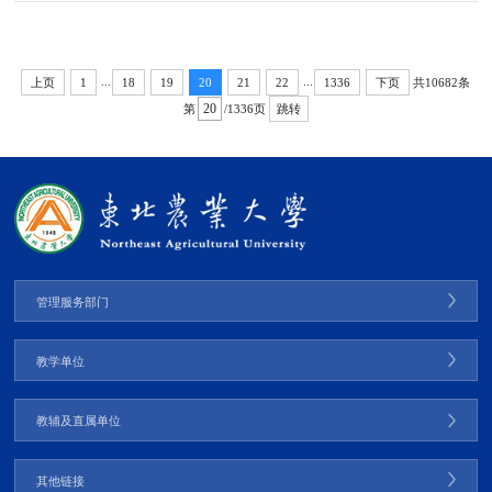
创新与无人农场建设做主题报告和交流。我校校长刘竹青，农业装备与能源工程
学院党委书记黄步海、院长李岩，水利科学与工程学院院长李茉，智能科学与工
程学院党委书记万庆生、行政负责人戴百生参加调研。调...
...
...
共10682条
上页
1
18
19
20
21
22
1336
下页
第
/1336页
跳转
管理服务部门
教学单位
教辅及直属单位
其他链接