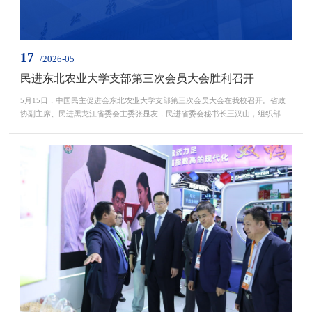
17
/2026-05
民进东北农业大学支部第三次会员大会胜利召开
5月15日，中国民主促进会东北农业大学支部第三次会员大会在我校召开。省政
协副主席、民进黑龙江省委会主委张显友，民进省委会秘书长王汉山，组织部部
长桂寓洲出席会议。我校党委副书记贺景平，统战部副部长孙晔，民进省委委
员、省直第四支部主委安红岩，民建东北农业大学委员会主委崔进应邀参会。大
会听取并审议通过了李术同志代表上一届支部委员会作的工作报告。王汉山宣读
了民进东北农业大学支部委员会换届选举结果，张迪当选...