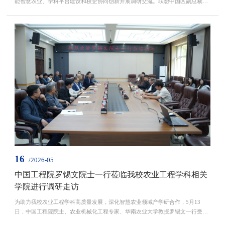
能智慧农业、学科平台建设和校企协同创新开展调研交流。联想中国区副总裁、
政企业务政教行业总经理金鑫，东北大区政企业务黑吉战区总经理周秦，政企业
务高教科研行业总经理唐珂，政企及教育行业相关负责人葛长星、李赫、杨景
东，联想集团AI/HPC主任技术顾问郝常杰、资深架构师张锋等陪同交流。我校农
学院院长辛大伟、科学技术研究院副院长王朋瑾等参加调...
16
/2026-05
中国工程院罗锡文院士一行莅临我校农业工程学科相关
学院进行调研走访
为助力我校农业工程学科高质量发展，深化智慧农业领域产学研合作，5月13
日，中国工程院院士、农业机械化工程专家、华南农业大学教授罗锡文一行受邀
莅临我校，深入农业工程学科相关学院及科研平台调研走访，并就智慧农业技术