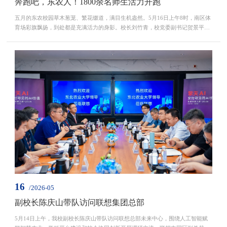
奔跑吧，东农人！1800余名师生活力开跑
五月的东农校园草木葱茏、繁花缀道，满目生机盎然。5月16日上午8时，南区体
育场彩旗飘扬，到处都是充满活力的身影。校长刘竹青，校党委副书记贺景平、
孟炎，副校长孙占峰、刘忠华与全校1800余名东农师生、校友齐聚赛场，共赴一
场青春奔跑之约。起跑仪式前现场气氛热烈，校领导位列队伍前排，与全体师生
一同进行赛前热身，为赛事做好充分准备。校健美操队活力的开场舞瞬间点燃全
场热情。“强农兴邦！东农有我！耕读逐梦！强国有...
16
/2026-05
副校长陈庆山带队访问联想集团总部
5月14日上午，我校副校长陈庆山带队访问联想总部未来中心，围绕人工智能赋