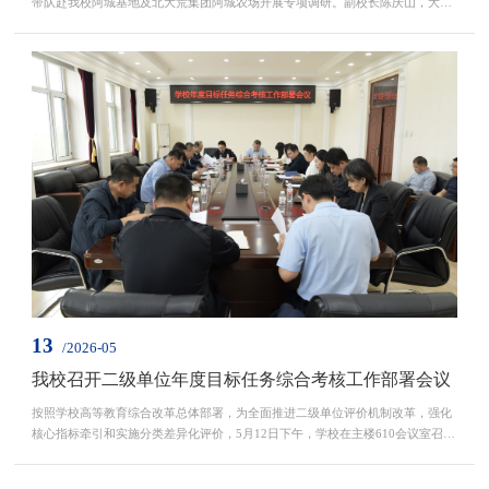
带队赴我校阿城基地及北大荒集团阿城农场开展专项调研。副校长陈庆山，大豆
创新研究院（金陵大豆学院）院长李晓书，科学技术研究院院长王子龙，实验实
习与示范中心主任王磊、副主任衣克寒，农学院教师杨明亮、李凡闯等相关领域
专家，北大荒集团阿城农场党委书记、董事长孙永亭、副场长孙壮参加调研。调
研过程中，陈凡一行深入试验地块实地踏勘，详细询问...
13
/2026-05
我校召开二级单位年度目标任务综合考核工作部署会议
按照学校高等教育综合改革总体部署，为全面推进二级单位评价机制改革，强化
核心指标牵引和实施分类差异化评价，5月12日下午，学校在主楼610会议室召开
二级单位年度目标任务综合考核工作部署会议，研究学校2026年度二级单位目标
任务综合考核办法制定事宜。学校组织部、发展规划与学科建设处、办公室等17