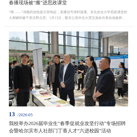
春播现场被“搬”进思政课堂
“嘀 ——”清脆的连线提示音响起，直播信号准时接通。东北农业大学思政课堂的
大屏瞬间被千里沃野点亮。5月13日，数百公里外北大荒宝泉岭共青农场春耕生
产一线的鲜活场景，通过高清直播实时呈现在师生眼前，深褐肥沃的黑土翻耕如
浪，智能农机在田间平稳穿梭、精准播种……一幅现代化大农业的壮阔场景，就
这样被实时“搬”进了思政课堂。直播镜头缓缓推进，宝泉岭共青农场的田间地头
尽收眼底。工作人员细致讲解当地水稻从大棚育...
13
/2026-05
我校举办2026届毕业生“春季促就业攻坚行动”专场招聘
会暨哈尔滨市人社部门丁香人才“六进校园”活动