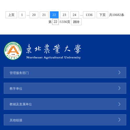
个相关单位主要负责同志参加会议。学校党委副书记贺景平主持会议并讲话。会
上，组织部部长吴立全介绍了学校2026年度二级单位...
...
...
共10682条
上页
1
20
21
22
23
24
1336
下页
第
/1336页
跳转
管理服务部门
教学单位
教辅及直属单位
其他链接