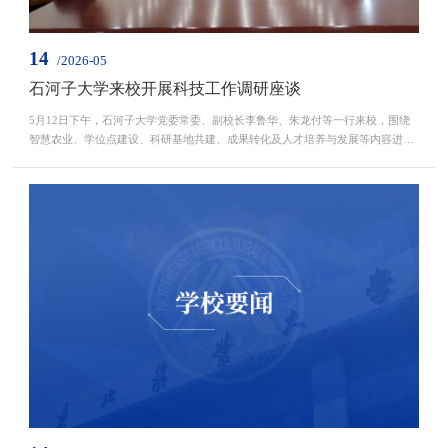
14
/2026-05
石河子大学来校开展科技工作调研座谈
5月12日下午，石河子大学党委常委、副校长李鲁华、朱龙付等一行来校，围绕
智慧农业、学位点建设、科研基地共建、成果转化及人才培养与发展等内容进行
合作交流。我校副校长孙占峰、陈庆山，本科生院（教师发展中心）院长（主
任）杜国明，科学技术研究院院长王子龙，农学院院长辛大伟，智能科学与工程
学院行政负责人戴百生，社会服务处副处长刘辉，农学院副院长刘鑫参加会议。
会议由陈庆山主持。会前，石河子大学一行参观了我校农...