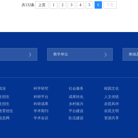
共132条
上页
1
2
3
4
5
6
下页
门
教学单位
教辅
就业
科学研究
社会服务
校园文化
生招生
科研平台
成果转化
人文传统
生招生
科研成果
乡村振兴
农苑风华
教育招生
学术期刊
平台建设
农苑文明
信息网
学术会议
队伍建设
资源共享