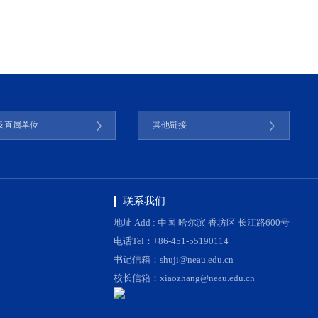
及直属单位
其他链接
联系我们
地址 Add : 中国 哈尔滨 香坊区 长江路600号
电话Tel：+86-451-55190114
书记信箱：shuji@neau.edu.cn
校长信箱：xiaozhang@neau.edu.cn