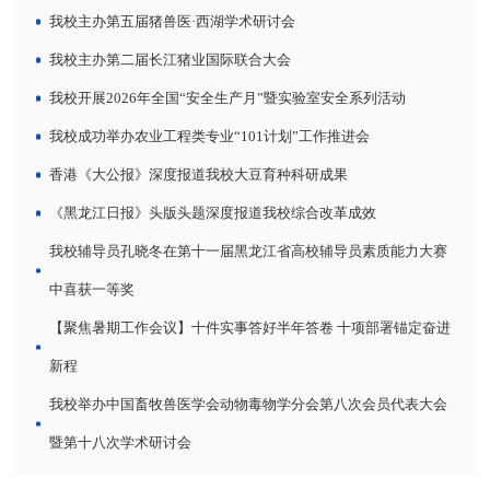
我校主办第五届猪兽医·西湖学术研讨会
我校主办第二届长江猪业国际联合大会
我校开展2026年全国“安全生产月”暨实验室安全系列活动
我校成功举办农业工程类专业“101计划”工作推进会
香港《大公报》深度报道我校大豆育种科研成果
《黑龙江日报》头版头题深度报道我校综合改革成效
我校辅导员孔晓冬在第十一届黑龙江省高校辅导员素质能力大赛
中喜获一等奖
【聚焦暑期工作会议】十件实事答好半年答卷 十项部署锚定奋进
新程
我校举办中国畜牧兽医学会动物毒物学分会第八次会员代表大会
暨第十八次学术研讨会