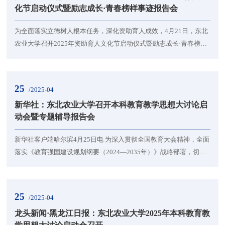
化节启动仪式暨励志成长·青春榜样事迹报告会
为全面落实立德树人根本任务，深化资助育人成效，4月21日，东北
农业大学召开2025年资助育人文化节启动仪式暨励志成长·青春榜样
事迹报告会。黑龙江省教育服务中心负责同志，东北农业大学学生
工作部（学生处、武装部）、后勤管理处负责同志，艺术学院党委
负责同志及财务处、招生就业处、学生工作部（学生处、武装部）
25
/2025-04
负责同志，校团委负责同志及各学院学生资助工作专员及学生代表
新华社：东北农业大学召开本科教育教学思想大讨论启
参会。学校学生工作部（学生处、武装部）负责同志...
动会暨专题辅导报告会
新华社客户端哈尔滨4月25日电 为深入贯彻全国教育大会精神，全面
落实《教育强国建设规划纲要（2024—2035年）》战略部署，切实
将立德树人根本任务落到实处，扎实推进审核评估整改工作，进一
步构筑高质量育人体系，打造东农人才培养特色品牌，4月23日下
午，东北农业大学正式启动以“五自引领、四新变革、三全育人，全
25
/2025-04
员共筑新时代东农本科教育品牌”为主题的教育教学思想大讨论。校
龙头新闻·黑龙江日报：东北农业大学2025年本科教育教
长刘竹青、校党委副书记刘晓峰、副校长刘忠华、...