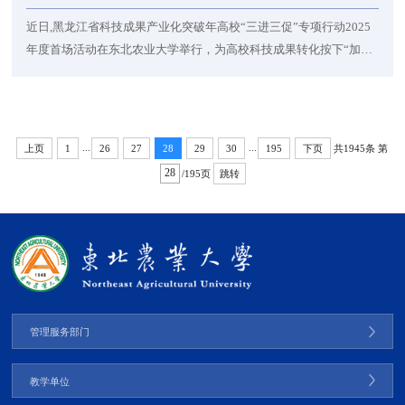
近日,黑龙江省科技成果产业化突破年高校“三进三促”专项行动2025
年度首场活动在东北农业大学举行，为高校科技成果转化按下“加速
键”
...
...
共1945条
第
上页
1
26
27
28
29
30
195
下页
/195页
跳转
管理服务部门
教学单位