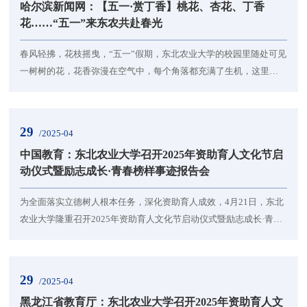
哈尔滨新闻网：【五一·赏丁香】桃花、杏花、丁香
科学守护大国粮仓，让黑土焕发生态文明活力，她...
花……“五一”来东农共赴春光
春风轻拂，花枝摇曳，“五一”假期，东北农业大学的校园里随处可见
一树树的花，花香弥漫在空气中，每个角落都充满了生机，这里的
春天一定不会让你失望。记者径自来到后稷园，一路上，柳树垂下
嫩绿的枝条随风摆动，阳光下的喷泉溅出水花，水榭曲桥与碧水蓝
天相映，湖水泛起涟漪，空气中弥漫着花香。市民和师生纷纷驻足
29
/2025-04
拍照，只为留住短暂又迷人的春天。除了这些娇艳的花朵，校园里
中国教育：东北农业大学召开2025年资助育人文化节启
的草地也换上了绿色的新衣，阳光下的草地像是铺...
动仪式暨励志成长·青春榜样事迹报告会
为全面落实立德树人根本任务，深化资助育人成效，4月21日，东北
农业大学隆重召开2025年资助育人文化节启动仪式暨励志成长·青春
榜样事迹报告会。黑龙江省教育服务中心主任赵永强、副主任江凯
峰、学生工作部部长汪志君、后勤管理处处长王伟峰、艺术学院党
委书记于向国、财务处副处长李大为、招生就业处副处长吴立龙、
29
/2025-04
学生工作部副部长刘钊熠、校团委副书记焦文静及黑龙江省教育服
黑龙江省教育厅：东北农业大学召开2025年资助育人文
务中心相关工作人员、各学院学生资助工作专员、家...