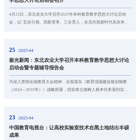
学思想大讨论启动会召开
4月23日，东北农业大学召开2025年本科教育教学思想大讨论启动
会，以“五自引领、四新变革、三全育人，全员共筑新时代东农本科
教育品牌”为主题的教育教学思想大讨论正式启动。该校校长刘竹
青、校党委副书记刘晓峰、副校长刘忠华等校领导，校教学指导委
员会委员、相关职能部门、学院负责人、师生代表及特邀专家西北
25
/2025-04
农林科技大学教授陈遇春出席会议。启动会现场会上，杜国明系统
极光新闻：东北农业大学召开本科教育教学思想大讨论
解读《东北农业大学本科教育教学思想大讨论活动实施...
启动会暨专题辅导报告会
为深入贯彻全国教育大会精神，全面落实《教育强国建设规划纲要
（2024—2035年）》战略部署，切实将立德树人根本任务落到实
处，扎实推进审核评估整改工作，进一步构筑高质量育人体系，打
造东农人才培养特色品牌，4月23日下午，东北农业大学正式启动
以“五自引领、四新变革、三全育人，全员共筑新时代东农本科教育
23
/2025-04
品牌”为主题的教育教学思想大讨论。校长刘竹青、校党委副书记刘
中国教育电视台：让高校实验室技术在黑土地结出丰硕
晓峰、副校长刘忠华、校教学指导委员会委员、各职能...
成果