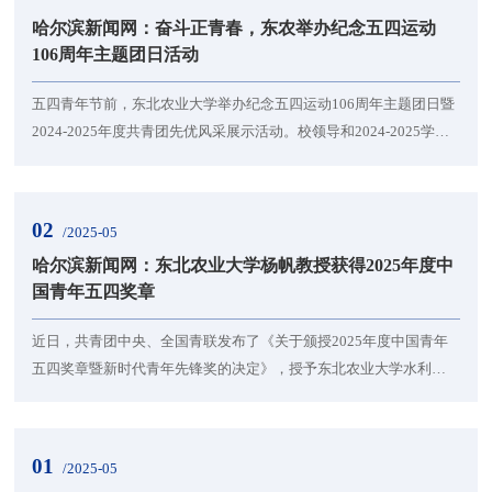
庞，思维的火花在笔记上悦动飞舞，在书本的世界里悠悠墨香编制
哈尔滨新闻网：奋斗正青春，东农举办纪念五四运动
出梦的篇章。拼搏的主赛场，专属于你的青春记忆Go！G...
106周年主题团日活动
五四青年节前，东北农业大学举办纪念五四运动106周年主题团日暨
2024-2025年度共青团先优风采展示活动。校领导和2024-2025学年
度共青团先优代表及1000余名青年师生代表参加活动。活动通过网
络直播，全校团员青年线上收看实况转播，累计观看达9500人次。
本次主题团日共有青年教师领学、团干部上讲台和先优风采展示三
02
/2025-05
个环节，分别围绕“五四运动、燃烧青春的觉醒，五四精神、顺应时
哈尔滨新闻网：东北农业大学杨帆教授获得2025年度中
代的升华和五四青年、跨越百年的传承”三个主题，...
国青年五四奖章
近日，共青团中央、全国青联发布了《关于颁授2025年度中国青年
五四奖章暨新时代青年先锋奖的决定》，授予东北农业大学水利与
土木工程学院杨帆教授“2025年度中国青年五四奖章”，是本年度全
省唯一获此殊荣的个人，实现了学校在该奖项上的历史性突破。共
青团中央给杨帆的颁奖词是：“学成必归，她是听从祖国召唤的青年
01
/2025-05
科学家！扎根黑土，她是为黑土地修复默默耕耘的守护者！用前沿