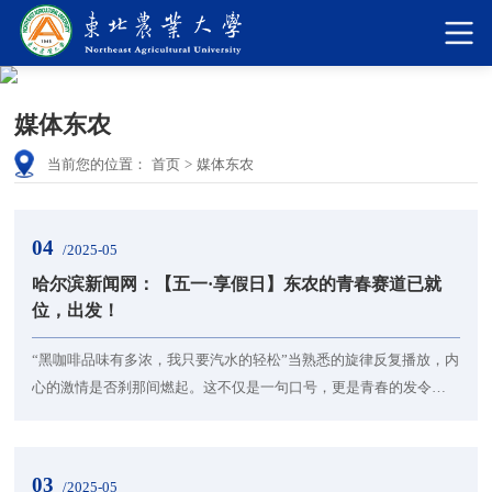
媒体东农
当前您的位置：
首页
>
媒体东农
04
/2025-05
哈尔滨新闻网：【五一·享假日】东农的青春赛道已就
位，出发！
“黑咖啡品味有多浓，我只要汽水的轻松”当熟悉的旋律反复播放，内
心的激情是否刹那间燃起。这不仅是一句口号，更是青春的发令
枪，五四青年节和东农学子奔赴一场青春奇幻冒险，你准备好了
吗？知识的海洋，梦想的充电站Go！Go！Go！出发去图书馆啦！晨
光透过玻璃洒向学子面前的书桌，桌前的灯光照映着聚精会神的脸
03
/2025-05