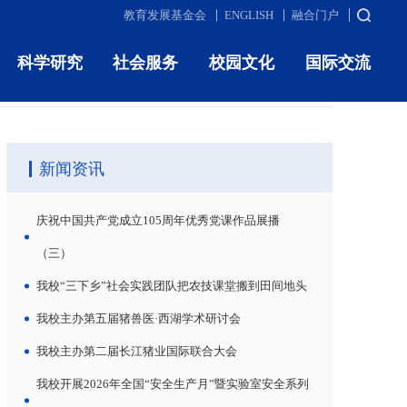
教育发展基金会
ENGLISH
融合门户
科学研究
社会服务
校园文化
国际交流
当前您的位置：
首页
>
媒体东农
>
正文
新闻资讯
庆祝中国共产党成立105周年优秀党课作品展播
（三）
我校“三下乡”社会实践团队把农技课堂搬到田间地头
我校主办第五届猪兽医·西湖学术研讨会
我校主办第二届长江猪业国际联合大会
我校开展2026年全国“安全生产月”暨实验室安全系列