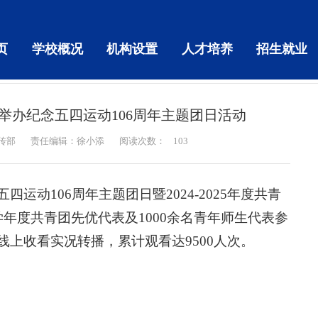
页
学校概况
机构设置
人才培养
招生就业
举办纪念五四运动106周年主题团日活动
传部
责任编辑：徐小添
阅读次数：
103
运动106周年主题团日暨2024-2025年度共青
5学年度共青团先优代表及1000余名青年师生代表参
上收看实况转播，累计观看达9500人次。