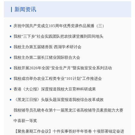
新闻资讯
庆祝中国共产党成立105周年优秀党课作品展播（三）
我校“三下乡”社会实践团队把农技课堂搬到田间地头
我校主办第五届猪兽医·西湖学术研讨会
我校主办第二届长江猪业国际联合大会
我校开展2026年全国“安全生产月”暨实验室安全系列活动
我校成功举办农业工程类专业“101计划”工作推进会
香港《大公报》深度报道我校大豆育种科研成果
《黑龙江日报》头版头题深度报道我校综合改革成效
我校辅导员孔晓冬在第十一届黑龙江省高校辅导员素质能力大赛
中喜获一等奖
【聚焦暑期工作会议】十件实事答好半年答卷 十项部署锚定奋进