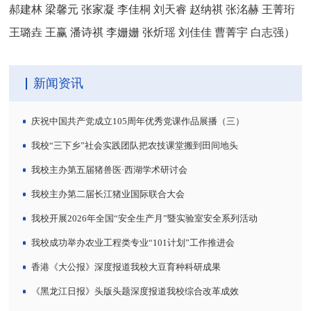
郝建林 梁馨元 张家凝 李佳桐 刘天睿 赵纳祺 张洺赫 王菁珩
王璐垚 王赢 潘诗祺 李姗姗 张炘瑶 刘佳佳 曹菁宇 白志强）
新闻资讯
庆祝中国共产党成立105周年优秀党课作品展播（三）
我校“三下乡”社会实践团队把农技课堂搬到田间地头
我校主办第五届猪兽医·西湖学术研讨会
我校主办第二届长江猪业国际联合大会
我校开展2026年全国“安全生产月”暨实验室安全系列活动
我校成功举办农业工程类专业“101计划”工作推进会
香港《大公报》深度报道我校大豆育种科研成果
《黑龙江日报》头版头题深度报道我校综合改革成效