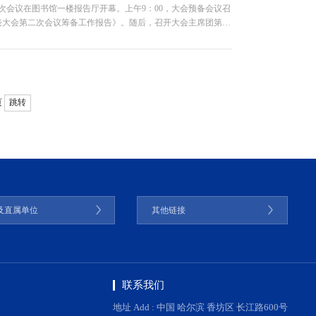
次会议在图书馆一楼报告厅开幕。上午9：00，大会预备会议召
表大会第二次会议筹备工作报告》。随后，召开大会主席团第一
22名正式代表、列席代表...
页
跳转
及直属单位
其他链接
联系我们
地址 Add : 中国 哈尔滨 香坊区 长江路600号