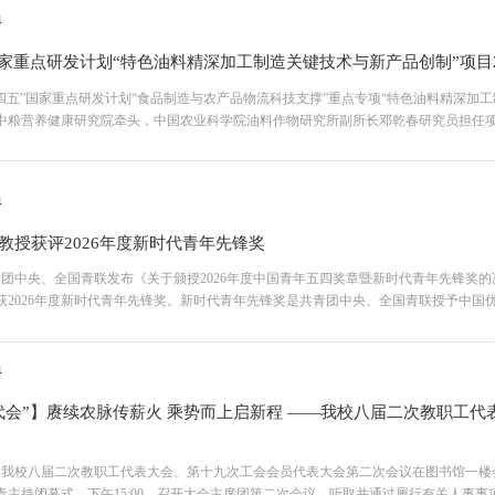
4
国家重点研发计划“特色油料精深加工制造关键技术与新产品创制”项目
十四五”国家重点研发计划“食品制造与农产品物流科技支撑”重点专项“特色油料精深加工
中粮营养健康研究院牵头，中国农业科学院油料作物研究所副所长邓乾春研究员担任
开发中心产业科技处处长王峻，项目流动专员赵金，专项总体专家组中国工程院院士、中
4
教授获评2026年度新时代青年先锋奖
共青团中央、全国青联发布《关于颁授2026年度中国青年五四奖章暨新时代青年先锋
获2026年度新时代青年先锋奖。新时代青年先锋奖是共青团中央、全国青联授予中
年典型，集中反映新时代中国青年的精神品格和价值追求。此次隋晓楠教授入围，充分展
4
代会”】赓续农脉传薪火 乘势而上启新程 ——我校八届二次教职工
午，我校八届二次教职工代表大会、第十九次工会会员代表大会第二次会议在图书馆一
青主持闭幕式。下午15:00，召开大会主席团第二次会议。听取并通过履行有关人事