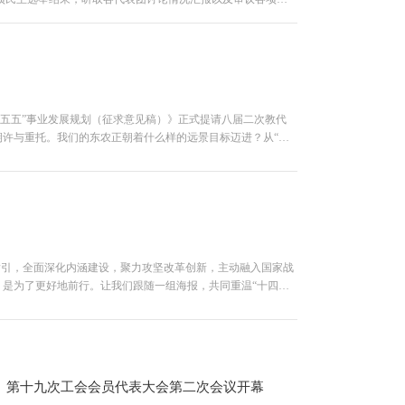
员会暨第十九届工会委员会委...
十五五”事业发展规划（征求意见稿）》正式提请八届二次教代
许与重托。我们的东农正朝着什么样的远景目标迈进？从“规
着期待与思考，透过...
指引，全面深化内涵建设，聚力攻坚改革创新，主动融入国家战
是为了更好地前行。让我们跟随一组海报，共同重温“十四
设处 图片制作/宣传...
会、第十九次工会会员代表大会第二次会议开幕