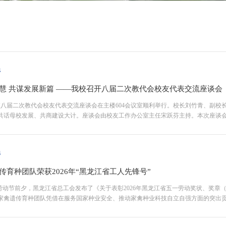
4
慧 共谋发展新篇 ——我校召开八届二次教代会校友代表交流座谈会
我校八届二次教代会校友代表交流座谈会在主楼604会议室顺利举行。校长刘竹青、副校
共话母校发展、共商建设大计。座谈会由校友工作办公室主任宋跃芬主持。本次座谈会
农经专业肖丽萍、吉林校友会执行会长99级动科硕士孙学光、农药肥料校友会会长93级农
4
传育种团队荣获2026年“黑龙江省工人先锋号”
际劳动节前夕，黑龙江省总工会发布了《关于表彰2026年黑龙江省五一劳动奖状、奖
家禽遗传育种团队凭借在服务国家种业安全、推动家禽种业科技自立自强方面的突出贡献
龙江广播电视台举办的“劳动最美向新而行”2026年黑龙江省五一劳动奖、工人先锋号颁