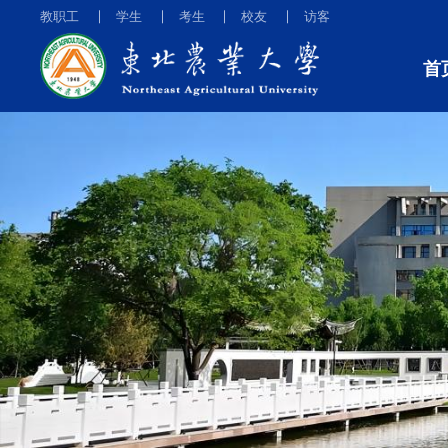
教职工
学生
考生
校友
访客
首