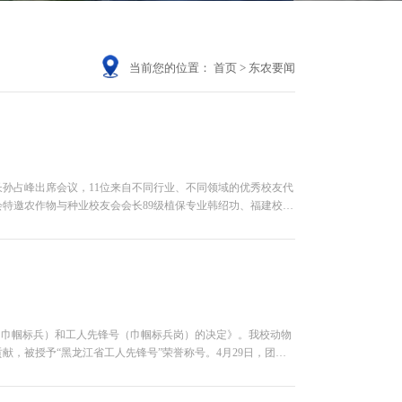
当前您的位置：
首页
>
东农要闻
长孙占峰出席会议，11位来自不同行业、不同领域的优秀校友代
特邀农作物与种业校友会会长89级植保专业韩绍功、福建校友
学专业刘野、哈尔滨校友会...
章（巾帼标兵）和工人先锋号（巾帼标兵岗）的决定》。我校动物
，被授予“黑龙江省工人先锋号”荣誉称号。4月29日，团队
奖暨“龙江最美职工...