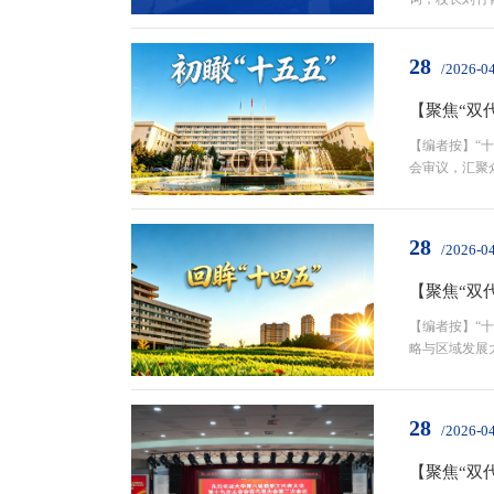
议（草案）。
28
/2026-0
【聚焦“双
【编者按】“
会审议，汇聚
划图”到“实
28
/2026-0
【聚焦“双
【编者按】“
略与区域发展
五”的奋斗足
28
/2026-0
【聚焦“双