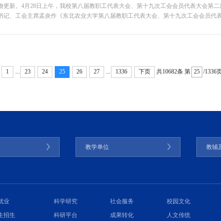
物更新。4月28日上午，我校第八届教职工代表大会、第十九次工会会员代表大会第二
书记、工会主席孟炎作《东北农业大学第八届教职工代表大会、第十九次工会会员代
0：00，开幕式在庄严的国歌声中拉开序幕。来自学校各学院、部、处、办及直属单位的2
...
...
共10682条
第
/1336
1
23
24
25
26
27
1336
下页
门
教学单位
教辅
就业
科学研究
社会服务
校园文化
生招生
科研平台
成果转化
人文传统