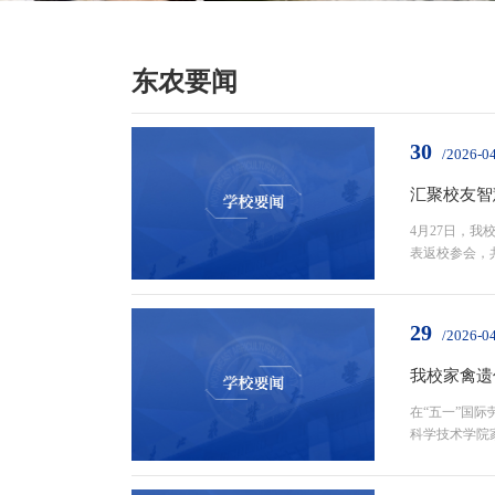
东农要闻
30
/2026-0
汇聚校友智
4月27日，
表返校参会，
会会长90级
29
/2026-0
我校家禽遗
在“五一”国
科学技术学院
代表参加了在黑