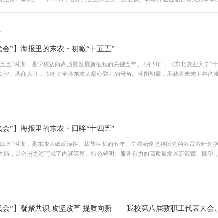
下午16:30，大会召开第二次全体会议。会议宣布，孟炎同志当选为第八届教代会执行委
4
代会”】海报里的东农・初瞰“十五五”
十五五”时期，是学校迈向高质量发展新征程的关键五年。4月28日，《东北农业大学“
众智、共商大计，吹响了全体东农人凝心聚力的号角。蓝图初展，承载着未来五年的期
景图”，又将走出一条怎样的奋进之路？在规划尚在审议、共识正在凝聚的时刻，让我们带
4
代会”】海报里的东农・回眸“十四五”
十四五”时期，是东农人砥砺深耕、拔节生长的五年。学校始终坚持以党的教育方针为
大局，以奋进之笔写就了内涵深厚、特色鲜明、服务有力的高质量发展新篇章。回望，
迹与高光时刻，在积淀中汲取力量，向着新的五年，蓄势再出发！（文字/发展规划与学科建
4
代会”】凝聚共识 攻坚改革 提质向新——我校第八届教职工代表大