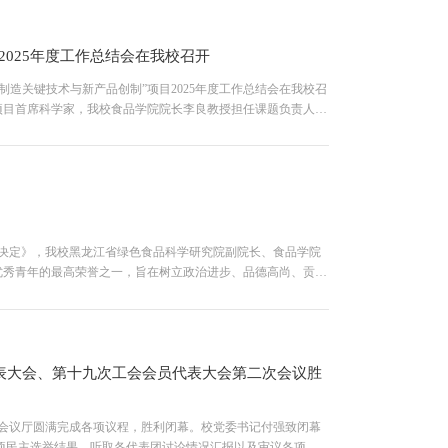
2025年度工作总结会在我校召开
制造关键技术与新产品创制”项目2025年度工作总结会在我校召
项目首席科学家，我校食品学院院长李良教授担任课题负责人。
国农业大学教授任...
奖的决定》，我校黑龙江省绿色食品科学研究院副院长、食品学院
国优秀青年的最高荣誉之一，旨在树立政治进步、品德高尚、贡献
现了我校青年科技工作者在...
代表大会、第十九次工会会员代表大会第二次会议胜
楼会议厅圆满完成各项议程，胜利闭幕。校党委书记付强致闭幕
事项民主选举结果，听取各代表团讨论情况汇报以及审议各项决