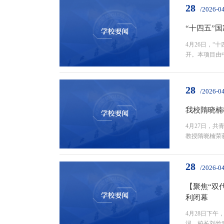
28
/2026-0
“十四五”
4月26日，“
开。本项目由
中国农村技术
28
/2026-0
我校隋晓楠
4月27日，
教授隋晓楠荣
突出的优秀青
28
/2026-0
【聚焦“双
利闭幕
4月28日下
词，校长刘竹