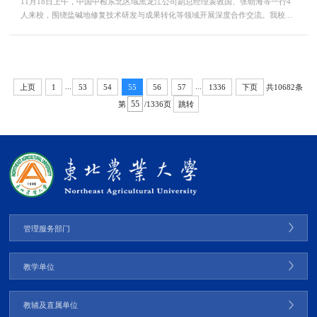
11月18日上午，中国中检东北区域黑龙江公司副总经理裴敦国、张朝海等一行4
人来校，围绕盐碱地修复技术研发与成果转化等领域开展深度合作交流。我校兼
职教授、美国加州大学戴维斯分校教授潘忠礼，科学技术处（社会科学处）处长
王子龙，社会合作与成果转化中心（新农村发展研究院）主任（院长）李其林及
相关工作人员参加座谈。会议由王子龙主持。座谈期间，双方共同观看了东北农
业大学宣传片与中国中检宣传片。王子龙对中国中检在...
...
...
共10682条
上页
1
53
54
55
56
57
1336
下页
第
/1336页
跳转
管理服务部门
教学单位
教辅及直属单位