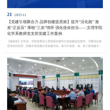
21
/2025-11
【党建引领聚合力 品牌创建提质效】提升“活化能” 激
发“正反应” 厚植“三农”情怀 强化使命担当——文理学院
化学系教师党支部党建工作案例
【编者按】近年来，学校党委深入贯彻落实新时代党的建设总要求，不断优化基
层党组织设置，积极开展党建示范创建活动，着力打造部、省、校三级党建示范
点“雁阵格局”，有效提升了党建品牌引领示范作用，推动了学校“一融双高”建
设。学校党委组织部联合相关单位，推出“党建引领聚合力 品牌创建提质效”专
栏，旨在深化党建示范创建成果，全力营造“比学赶超，争先进位”浓厚氛围，以
点带面发挥引领示范带动作用，激励全校各级党...