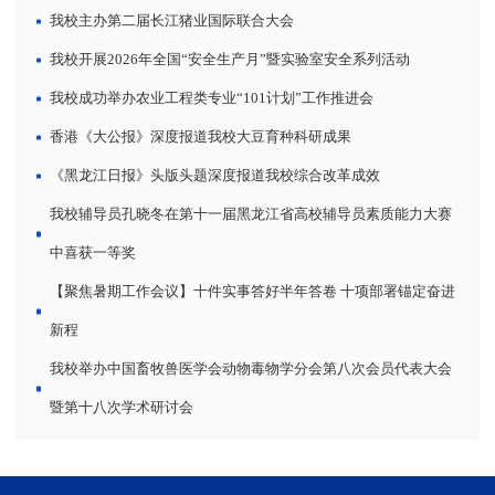
我校主办第二届长江猪业国际联合大会
我校开展2026年全国“安全生产月”暨实验室安全系列活动
我校成功举办农业工程类专业“101计划”工作推进会
香港《大公报》深度报道我校大豆育种科研成果
《黑龙江日报》头版头题深度报道我校综合改革成效
我校辅导员孔晓冬在第十一届黑龙江省高校辅导员素质能力大赛
中喜获一等奖
【聚焦暑期工作会议】十件实事答好半年答卷 十项部署锚定奋进
新程
我校举办中国畜牧兽医学会动物毒物学分会第八次会员代表大会
暨第十八次学术研讨会