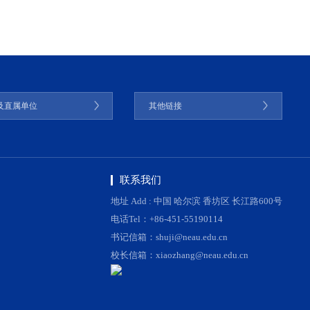
及直属单位
其他链接
联系我们
地址 Add : 中国 哈尔滨 香坊区 长江路600号
电话Tel：+86-451-55190114
书记信箱：shuji@neau.edu.cn
校长信箱：xiaozhang@neau.edu.cn