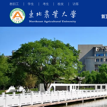
教职工
学生
考生
校友
访客
首