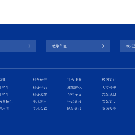
门
教学单位
教辅
就业
科学研究
社会服务
校园文化
生招生
科研平台
成果转化
人文传统
生招生
科研成果
乡村振兴
农苑风华
教育招生
学术期刊
平台建设
农苑文明
信息网
学术会议
队伍建设
资源共享