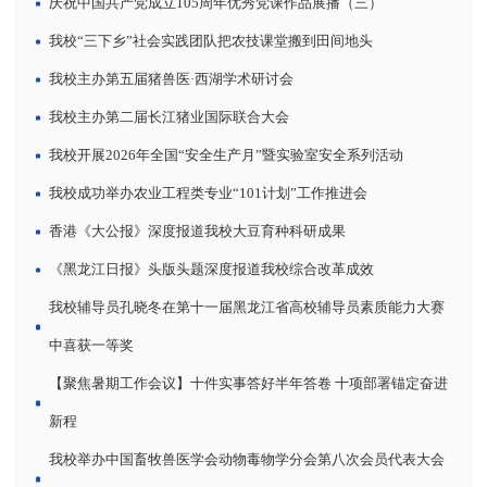
庆祝中国共产党成立105周年优秀党课作品展播（三）
我校“三下乡”社会实践团队把农技课堂搬到田间地头
我校主办第五届猪兽医·西湖学术研讨会
我校主办第二届长江猪业国际联合大会
我校开展2026年全国“安全生产月”暨实验室安全系列活动
我校成功举办农业工程类专业“101计划”工作推进会
香港《大公报》深度报道我校大豆育种科研成果
《黑龙江日报》头版头题深度报道我校综合改革成效
我校辅导员孔晓冬在第十一届黑龙江省高校辅导员素质能力大赛
中喜获一等奖
【聚焦暑期工作会议】十件实事答好半年答卷 十项部署锚定奋进
新程
我校举办中国畜牧兽医学会动物毒物学分会第八次会员代表大会