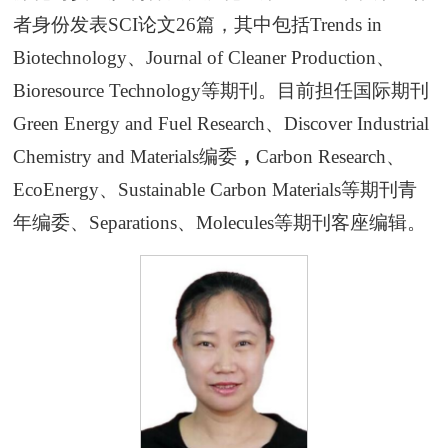
者身份发表SCI论文26篇，其中包括Trends in
Biotechnology、Journal of Cleaner Production、
Bioresource Technology等期刊。目前担任国际期刊
Green Energy and Fuel Research、Discover Industrial
Chemistry and Materials编委
，
Carbon Research、
EcoEnergy、Sustainable Carbon Materials等期刊青
年编委、Separations、Molecules等期刊客座编辑。