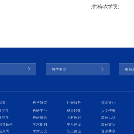
（供稿/农学院）
门
教学单位
教辅
就业
科学研究
社会服务
校园文化
生招生
科研平台
成果转化
人文传统
生招生
科研成果
乡村振兴
农苑风华
教育招生
学术期刊
平台建设
农苑文明
信息网
学术会议
队伍建设
资源共享