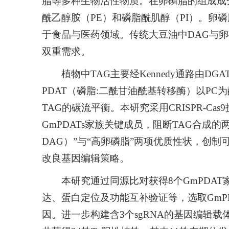
脂等多种生物活性物质。在卵磷脂的组成成
酰乙醇胺（PE）和磷脂酰肌醇（PI）。卵
于食品与医药领域。传统大豆油中DAG与卵
双重需求。
植物中TAG主要经Kennedy通路由
PDAT（磷脂:二酰甘油酰基转移酶）以PC
TAG的碳流平衡。本研究采用CRISPR-Ca
GmPDATs
家族关键成员，阻断TAG合成的
DAG）”与“高卵磷脂”两项优质性状，创
改良基因编辑策略。
本研究通过同源比对获得8个
GmPDAT
达、蛋白定位及功能互补验证等，选取
GmP
因。进一步构建含3个sgRNA的基因编辑