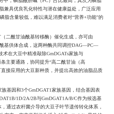
分中，磷脂酰胆碱（PC）占比最高，其次为磷脂
磷脂兼具优良乳化特性与潜在健康益处，广泛应用
磷脂含量较低，难以满足消费者对“营养+功能”的
DGAT（二酰甘油酰基转移酶）催化生成，亦可由
为酰基供体合成，这两种酶共同调控DAG—PC—
s9技术在大豆中精准敲除
GmDGATs
家族与
两条主要通路，协同提升“高二酰甘油（高
制可直接应用的大豆新种质，并提出高效的油脂品质
家族基因和3个
GmDGAT1
家族基因，结合基因表
DAT1B
/
1D
/
2A
/
2B
与
GmDGAT1A
/
B
/
C
作为候选基
载体，通过农杆菌介导的大豆子叶节遗传转化体系，