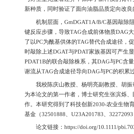
新种质，同时验证了面向油脂品质定向改良
机制层面，
GmDGAT1A
/
B
/
C
基因敲除阻
键反应步骤，导致TAG合成前体物质DAG
了以PC为酰基供体的TAG替代合成途径，
时敲除上述
DGAT
与
PDAT
家族基因可产生
PDAT1B
的联合敲除株系，其DAG与PC含
谢流从TAG合成途径导向DAG与PC的积累
我校陈庆山教授、杨明亮副教授、胡振
为本论文的第一作者，博士研究生张滨烁、
作。本研究得到了科技创新2030-农业生物育种
基金（32501888、U23A201783、32272
论文链接：https://doi.org/10.1111/pbi.70