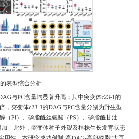
体的表型综合分析
AG与PC含量均显著升高：其中突变体
c23-1
的
56倍，突变体
c23-3
的DAG与PC含量分别为野生型
肌醇（PI）、磷脂酰丝氨酸（PS）、磷脂酰甘油
著增加。此外，突变体种子外观及植株生长发育状态
用性。本研究成功创制“高DAG-高卵磷脂”大豆