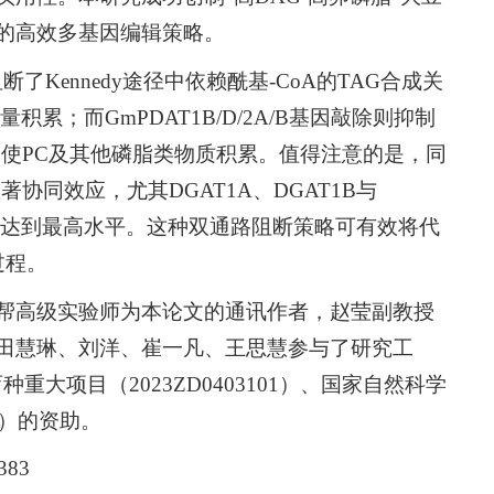
的高效多基因编辑策略。
断了Kennedy途径中依赖酰基-CoA的TAG合成关
大量积累；而
GmPDAT1B
/
D
/
2A
/
B
基因敲除则抑制
促使PC及其他磷脂类物质积累。值得注意的是，同
显著协同效应，尤其
DGAT1A
、
DGAT1B
与
量达到最高水平。这种双通路阻断策略可有效将代
过程。
帮高级实验师为本论文的通讯作者，赵莹副教授
田慧琳、刘洋、崔一凡、王思慧参与了研究工
重大项目（2023ZD0403101）、国家自然科学
093）的资助。
383