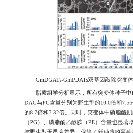
GmDGATs
-
GmPDATs
双基因敲除突变
脂质组学分析显示，所有突变体种子中D
DAG与PC含量分别为野生型的10.0倍和7.
的8.7倍和7.32倍。同时，突变体中磷脂酰
（PG）、磷脂酰乙醇胺（PE）含量也显
与野生型无显著差异，保障了新种质的育种实