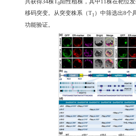
共获得34株T
阳性植株，其中11株在靶位发
0
移码突变。从突变株系（T
）中筛选出8个
1
功能验证。