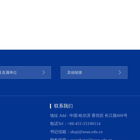
及直属单位
其他链接
联系我们
地址 Add : 中国 哈尔滨 香坊区 长江路600号
电话Tel：+86-451-55190114
书记信箱：shuji@neau.edu.cn
校长信箱：xiaozhang@neau.edu.cn