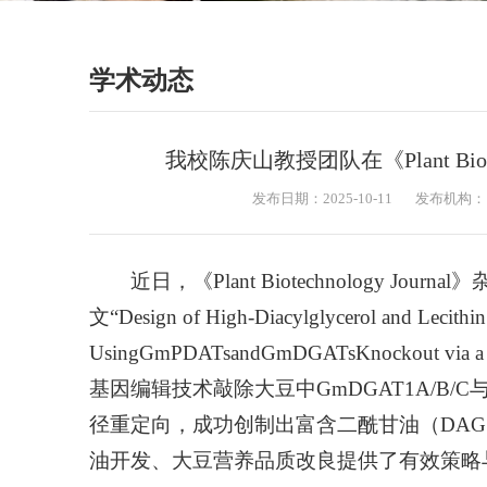
学术动态
我校陈庆山教授团队在《Plant Biote
发布日期：2025-10-11
发布机构：
近日，《
Plant Biotechnology Journal
》
文“Design of High-Diacylglycerol and Lecithi
Using
GmPDATs
and
GmDGATs
Knockout vi
基因编辑技术敲除大豆中
GmDGAT1A
/
B
/
C
径重定向，成功创制出富含二酰甘油（DA
油开发、大豆营养品质改良提供了有效策略