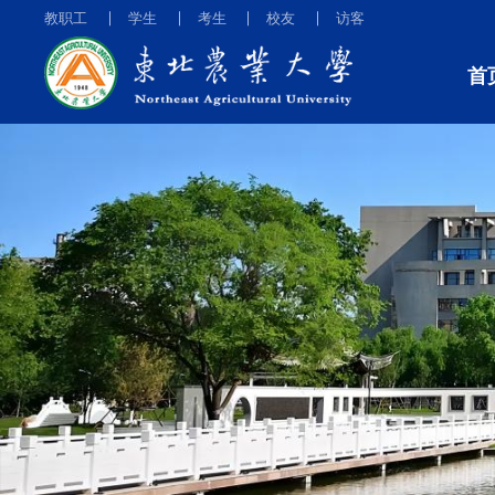
教职工
学生
考生
校友
访客
首