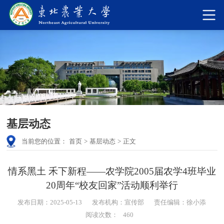
基层动态
当前您的位置：
首页
>
基层动态
>
正文
情系黑土 禾下新程——农学院2005届农学4班毕业
20周年“校友回家”活动顺利举行
发布日期：2025-05-13
发布机构：宣传部
责任编辑：徐小添
阅读次数：
460