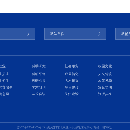
门
教学单位
教辅
就业
科学研究
社会服务
校园文化
生招生
科研平台
成果转化
人文传统
生招生
科研成果
乡村振兴
农苑风华
教育招生
学术期刊
平台建设
农苑文明
信息网
学术会议
队伍建设
资源共享
黑ICP备05001969号 本站版权归东北农业大学所有,未经许可,谢绝一切转载。