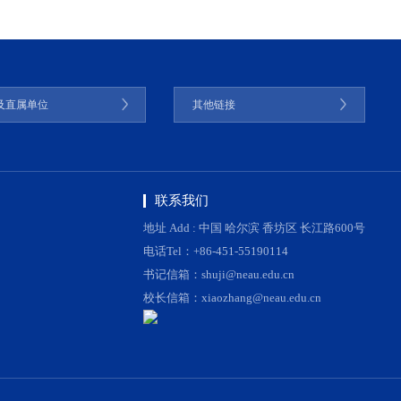
及直属单位
其他链接
联系我们
地址 Add : 中国 哈尔滨 香坊区 长江路600号
电话Tel：+86-451-55190114
书记信箱：shuji@neau.edu.cn
校长信箱：xiaozhang@neau.edu.cn