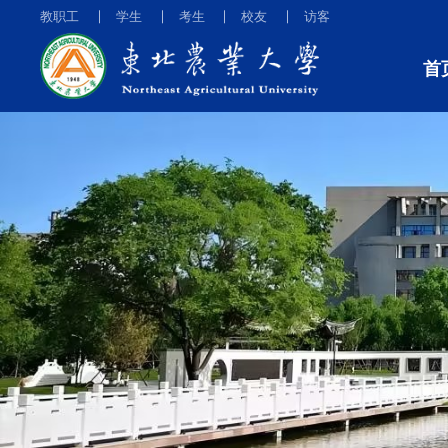
教职工
学生
考生
校友
访客
首