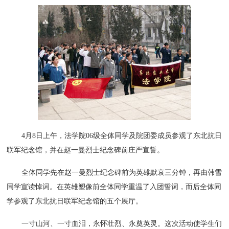
4月8日上午，法学院06级全体同学及院团委成员参观了东北抗日
联军纪念馆，并在赵一曼烈士纪念碑前庄严宣誓。
全体同学先在赵一曼烈士纪念碑前为英雄默哀三分钟，再由韩雪
同学宣读悼词。在英雄塑像前全体同学重温了入团誓词，而后全体同
学参观了东北抗日联军纪念馆的五个展厅。
一寸山河、一寸血泪，永怀壮烈、永奠英灵。这次活动使学生们