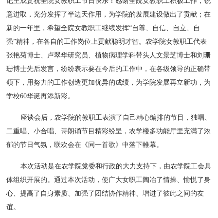
记王成贵祝全院女教职工节日快乐！感谢全院女教职工积极工作，锐
意进取，充分发挥了半边天作用，为学院的发展建设做出了贡献；在
新的一年里，希望全院女教职工继续发挥“自尊、自信、自立、自
强”精神，在各自的工作岗位上贡献聪明才智。农学院女教职工代表
张艳菊博士、卢翠华研究员、植物病理学科带头人文景芝博士和刘珊
珊博士先后发言，纷纷表示要在今后的工作中，在各级领导的正确带
领下，用努力的工作创造更加优异的成绩，为学院发展再立新功，为
学校60华诞再添新彩。
座谈会后，农学院的教职工表演了自己精心编排的节目，独唱、
二重唱、小合唱、诗朗诵节目精彩纷呈，农学楼多功能厅里充满了浓
郁的节日气氛，联欢会在《同一首歌》中落下帷幕。
本次活动是在农学院党委和行政的大力支持下，由农学院工会具
体组织开展的。通过本次活动，使广大女职工陶冶了情操、愉悦了身
心、提高了自身素质、加强了团结协作精神、增进了彼此之间的友
谊。