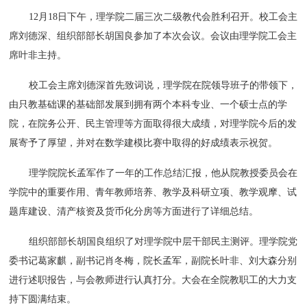
12月18日下午，理学院二届三次二级教代会胜利召开。校工会主
席刘德深、组织部部长胡国良参加了本次会议。会议由理学院工会主
席叶非主持。
校工会主席刘德深首先致词说，理学院在院领导班子的带领下，
由只教基础课的基础部发展到拥有两个本科专业、一个硕士点的学
院，在院务公开、民主管理等方面取得很大成绩，对理学院今后的发
展寄予了厚望，并对在数学建模比赛中取得的好成绩表示祝贺。
理学院院长孟军作了一年的工作总结汇报，他从院教授委员会在
学院中的重要作用、青年教师培养、教学及科研立项、教学观摩、试
题库建设、清产核资及货币化分房等方面进行了详细总结。
组织部部长胡国良组织了对理学院中层干部民主测评。理学院党
委书记葛家麒，副书记肖冬梅，院长孟军，副院长叶非、刘大森分别
进行述职报告，与会教师进行认真打分。大会在全院教职工的大力支
持下圆满结束。