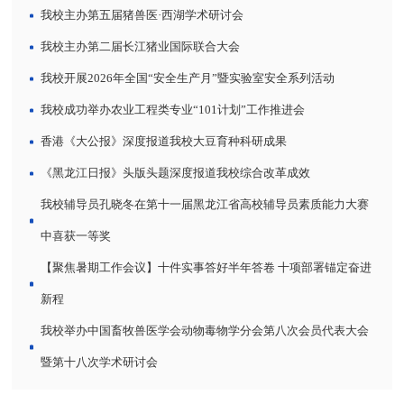
我校主办第五届猪兽医·西湖学术研讨会
我校主办第二届长江猪业国际联合大会
我校开展2026年全国“安全生产月”暨实验室安全系列活动
我校成功举办农业工程类专业“101计划”工作推进会
香港《大公报》深度报道我校大豆育种科研成果
《黑龙江日报》头版头题深度报道我校综合改革成效
我校辅导员孔晓冬在第十一届黑龙江省高校辅导员素质能力大赛
中喜获一等奖
【聚焦暑期工作会议】十件实事答好半年答卷 十项部署锚定奋进
新程
我校举办中国畜牧兽医学会动物毒物学分会第八次会员代表大会
暨第十八次学术研讨会