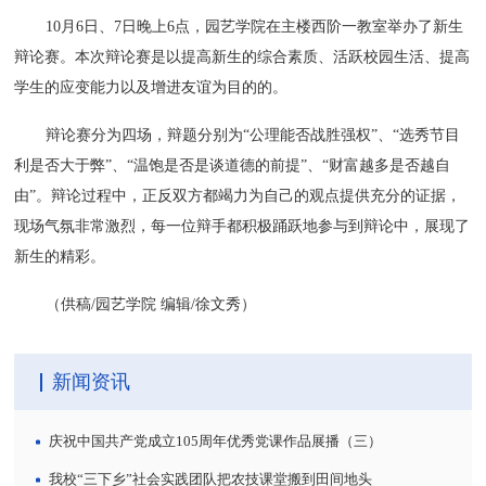
10月6日、7日晚上6点，园艺学院在主楼西阶一教室举办了新生
辩论赛。本次辩论赛是以提高新生的综合素质、活跃校园生活、提高
学生的应变能力以及增进友谊为目的的。
辩论赛分为四场，辩题分别为“公理能否战胜强权”、“选秀节目
利是否大于弊”、“温饱是否是谈道德的前提”、“财富越多是否越自
由”。辩论过程中，正反双方都竭力为自己的观点提供充分的证据，
现场气氛非常激烈，每一位辩手都积极踊跃地参与到辩论中，展现了
新生的精彩。
（供稿/园艺学院 编辑/徐文秀）
新闻资讯
庆祝中国共产党成立105周年优秀党课作品展播（三）
我校“三下乡”社会实践团队把农技课堂搬到田间地头