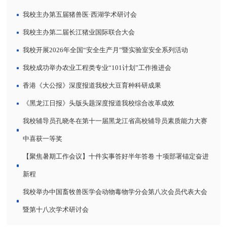
我校主办第五届猪兽医·西湖学术研讨会
我校主办第二届长江猪业国际联合大会
我校开展2026年全国“安全生产月”暨实验室安全系列活动
我校成功举办农业工程类专业“101计划”工作推进会
香港《大公报》深度报道我校大豆育种科研成果
《黑龙江日报》头版头题深度报道我校综合改革成效
我校辅导员孔晓冬在第十一届黑龙江省高校辅导员素质能力大赛
中喜获一等奖
【聚焦暑期工作会议】十件实事答好半年答卷 十项部署锚定奋进
新程
我校举办中国畜牧兽医学会动物毒物学分会第八次会员代表大会
暨第十八次学术研讨会