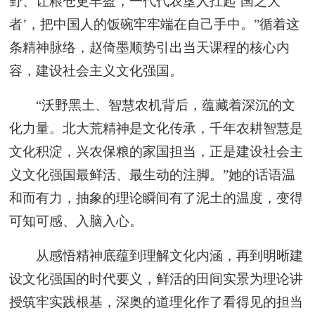
野、让粮仓更丰盈，一代代农垦人扛起‘国之大
者’，把中国人的饭碗牢牢端在自己手中。”循着这
条精神脉络，赵倚墨顺势引出当天课程的核心内
容，建设社会主义文化强国。
“沃野黑土、智慧农机背后，蕴藏着深沉的文
化力量。北大荒精神是文化传承，千年农耕智慧是
文化积淀，兴农保粮的家国担当，正是建设社会主
义文化强国最鲜活、最生动的注脚。”她的话语温
和而有力，抽象的理论瞬间有了泥土的温度，变得
可知可感、入脑入心。
从感悟精神底蕴到理解文化内涵，再到明晰建
设文化强国的时代要义，鲜活的田间实景为理论讲
授筑牢实践根基，深奥的道理化作了看得见的担当