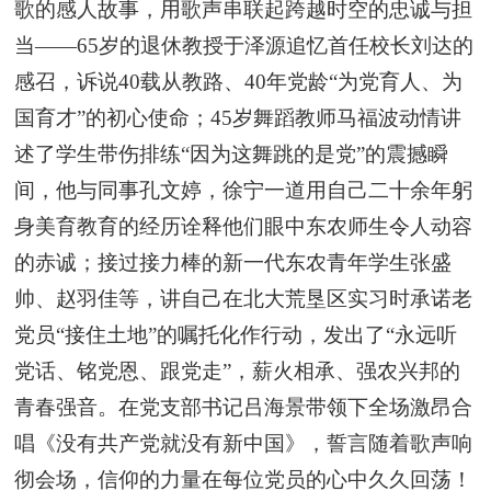
歌的感人故事，用歌声串联起跨越时空的忠诚与担
当——65岁的退休教授于泽源追忆首任校长刘达的
感召，诉说40载从教路、40年党龄“为党育人、为
国育才”的初心使命；45岁舞蹈教师马福波动情讲
述了学生带伤排练“因为这舞跳的是党”的震撼瞬
间，他与同事孔文婷，徐宁一道用自己二十余年躬
身美育教育的经历诠释他们眼中东农师生令人动容
的赤诚；接过接力棒的新一代东农青年学生张盛
帅、赵羽佳等，讲自己在北大荒垦区实习时承诺老
党员“接住土地”的嘱托化作行动，发出了“永远听
党话、铭党恩、跟党走”，薪火相承、强农兴邦的
青春强音。在党支部书记吕海景带领下全场激昂合
唱《没有共产党就没有新中国》，誓言随着歌声响
彻会场，信仰的力量在每位党员的心中久久回荡！