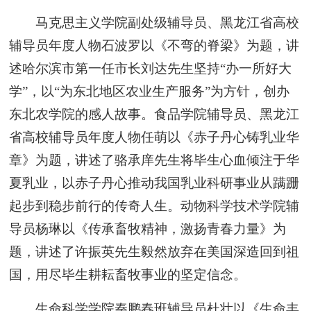
马克思主义学院副处级辅导员、黑龙江省高校
辅导员年度人物石波罗以《不弯的脊梁》为题，讲
述哈尔滨市第一任市长刘达先生坚持“办一所好大
学”，以“为东北地区农业生产服务”为方针，创办
东北农学院的感人故事。食品学院辅导员、黑龙江
省高校辅导员年度人物任萌以《赤子丹心铸乳业华
章》为题，讲述了骆承庠先生将毕生心血倾注于华
夏乳业，以赤子丹心推动我国乳业科研事业从蹒跚
起步到稳步前行的传奇人生。动物科学技术学院辅
导员杨琳以《传承畜牧精神，激扬青春力量》为
题，讲述了许振英先生毅然放弃在美国深造回到祖
国，用尽毕生耕耘畜牧事业的坚定信念。
生命科学学院秦鹏春班辅导员杜壮以《生命丰