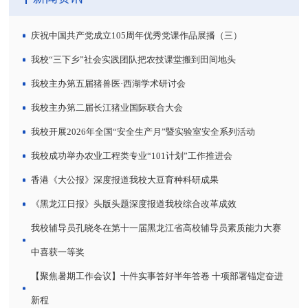
庆祝中国共产党成立105周年优秀党课作品展播（三）
我校“三下乡”社会实践团队把农技课堂搬到田间地头
我校主办第五届猪兽医·西湖学术研讨会
我校主办第二届长江猪业国际联合大会
我校开展2026年全国“安全生产月”暨实验室安全系列活动
我校成功举办农业工程类专业“101计划”工作推进会
香港《大公报》深度报道我校大豆育种科研成果
《黑龙江日报》头版头题深度报道我校综合改革成效
我校辅导员孔晓冬在第十一届黑龙江省高校辅导员素质能力大赛
中喜获一等奖
【聚焦暑期工作会议】十件实事答好半年答卷 十项部署锚定奋进
新程