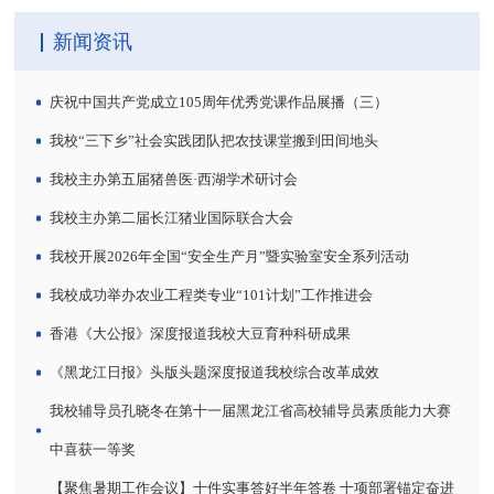
新闻资讯
庆祝中国共产党成立105周年优秀党课作品展播（三）
我校“三下乡”社会实践团队把农技课堂搬到田间地头
我校主办第五届猪兽医·西湖学术研讨会
我校主办第二届长江猪业国际联合大会
我校开展2026年全国“安全生产月”暨实验室安全系列活动
我校成功举办农业工程类专业“101计划”工作推进会
香港《大公报》深度报道我校大豆育种科研成果
《黑龙江日报》头版头题深度报道我校综合改革成效
我校辅导员孔晓冬在第十一届黑龙江省高校辅导员素质能力大赛
中喜获一等奖
【聚焦暑期工作会议】十件实事答好半年答卷 十项部署锚定奋进