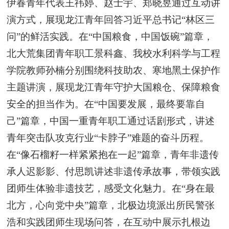
伊春青年代表王祎婷、赵士宇、郑晓昱通过互动讲
演方式，展现龙江青年回答习近平总书记“林区三
问”的鲜活实践。在“中国粮食，中国饭碗”篇章，
北大荒集团青年职工景科鑫、我校水利科学与工程
学院教师孙楠分别围绕科技助农、寒地黑土保护作
主题讲演，展现龙江青年守护大国粮仓、保障粮食
安全的担当作为。在“中国要发展，最终要靠自
己”篇章，中国一重青年职工通过话剧形式，讲述
青年突击队攻克行业“卡脖子”难题的奋斗历程。
在“像石榴籽一样紧紧抱在一起”篇章，青年非遗传
承人迟影影、付思凯讲述非遗传承故事，带领实践
团师生体验非遗技艺，感受文化魅力。在“身在最
北方，心向党中央”篇章，北极边境派出所民警张
浩和实践团师生现场问答，在互动中展示扎根边