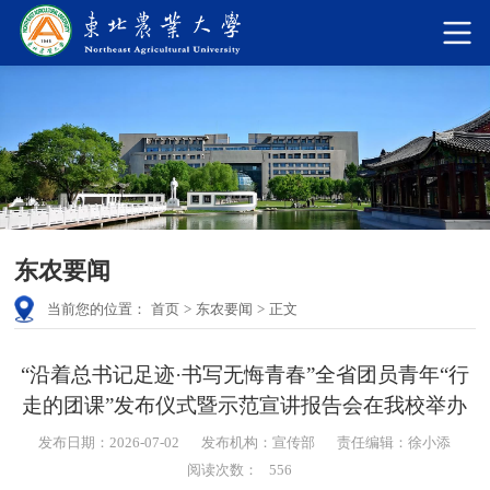
东农要闻
当前您的位置：
首页
>
东农要闻
>
正文
“沿着总书记足迹·书写无悔青春”全省团员青年“行
走的团课”发布仪式暨示范宣讲报告会在我校举办
发布日期：2026-07-02
发布机构：宣传部
责任编辑：徐小添
阅读次数：
556