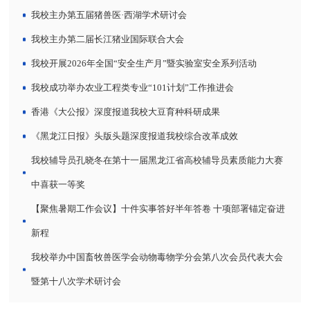
我校主办第五届猪兽医·西湖学术研讨会
我校主办第二届长江猪业国际联合大会
我校开展2026年全国“安全生产月”暨实验室安全系列活动
我校成功举办农业工程类专业“101计划”工作推进会
香港《大公报》深度报道我校大豆育种科研成果
《黑龙江日报》头版头题深度报道我校综合改革成效
我校辅导员孔晓冬在第十一届黑龙江省高校辅导员素质能力大赛
中喜获一等奖
【聚焦暑期工作会议】十件实事答好半年答卷 十项部署锚定奋进
新程
我校举办中国畜牧兽医学会动物毒物学分会第八次会员代表大会
暨第十八次学术研讨会