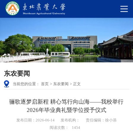
东农要闻
当前您的位置：
首页
>
东农要闻
>
正文
骊歌逐梦启新程 耕心笃行向山海——我校举行
2026年毕业典礼暨学位授予仪式
发布日期：2026-06-14
发布机构：
责任编辑：徐小添
阅读次数：
1454