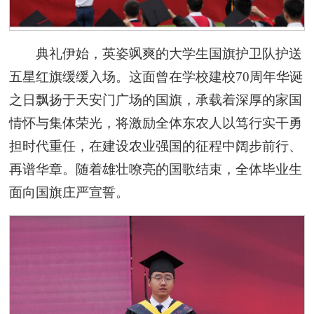
典礼伊始，英姿飒爽的大学生国旗护卫队护送
五星红旗缓缓入场。这面曾在学校建校70周年华诞
之日飘扬于天安门广场的国旗，承载着深厚的家国
情怀与集体荣光，将激励全体东农人以笃行实干勇
担时代重任，在建设农业强国的征程中阔步前行、
再谱华章。随着雄壮嘹亮的国歌结束，全体毕业生
面向国旗庄严宣誓。