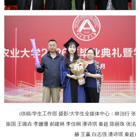
(供稿/学生工作部 摄影/大学生全媒体中心：林治行 张
振国 王璐垚 李姗珊 郝建林 李佳桐 潘诗琪 秦超 陈丽珠 张洺
赫 王赢 白志强 潘诗琪 秦超)