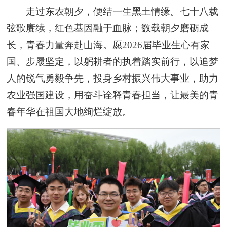
走过东农朝夕，便结一生黑土情缘。七十八载
弦歌赓续，红色基因融于血脉；数载朝夕磨砺成
长，青春力量奔赴山海。愿2026届毕业生心有家
国、步履坚定，以躬耕者的执着踏实前行，以追梦
人的锐气勇毅争先，投身乡村振兴伟大事业，助力
农业强国建设，用奋斗诠释青春担当，让最美的青
春年华在祖国大地绚烂绽放。