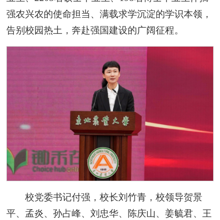
强农兴农的使命担当、满载求学沉淀的学识本领，
告别校园热土，奔赴强国建设的广阔征程。
校党委书记付强，校长刘竹青，校领导贺景
平、孟炎、孙占峰、刘忠华、陈庆山、姜毓君、王