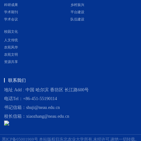
科研成果
乡村振兴
学术期刊
平台建设
学术会议
队伍建设
校园文化
人文传统
农苑风华
农苑文明
资源共享
联系我们
地址 Add : 中国 哈尔滨 香坊区 长江路600号
电话Tel：+86-451-55190114
书记信箱：shuji@neau.edu.cn
校长信箱：xiaozhang@neau.edu.cn
黑ICP备05001969号 本站版权归东北农业大学所有,未经许可,谢绝一切转载。