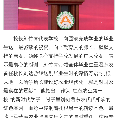
校长刘竹青代表学校，向圆满完成学业的毕业
生送上最诚挚的祝贺、向辛勤育人的师长、默默支
持的亲友、始终关心支持学校发展的广大校友，表
示最衷心的感谢。刘竹青带领全体毕业生重温东农
首任校长刘达曾经送别毕业生时的深情寄语“扎根
大地，以所学所长建设好农业现代化，就是对国家
最实在的贡献”。他指出，作为“红色农业第一
校”的新时代学子，骨子里镌刻着东农代代相承的
红色基因，血脉中浸润着扎根黑土的耕读本色，肩
膀上承载着农业强国先行之责的匡时重任，这份专