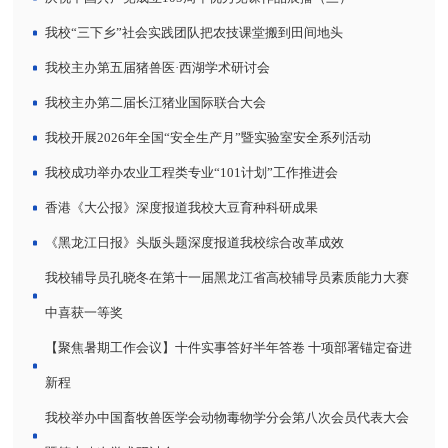
我校“三下乡”社会实践团队把农技课堂搬到田间地头
我校主办第五届猪兽医·西湖学术研讨会
我校主办第二届长江猪业国际联合大会
我校开展2026年全国“安全生产月”暨实验室安全系列活动
我校成功举办农业工程类专业“101计划”工作推进会
香港《大公报》深度报道我校大豆育种科研成果
《黑龙江日报》头版头题深度报道我校综合改革成效
我校辅导员孔晓冬在第十一届黑龙江省高校辅导员素质能力大赛
中喜获一等奖
【聚焦暑期工作会议】十件实事答好半年答卷 十项部署锚定奋进
新程
我校举办中国畜牧兽医学会动物毒物学分会第八次会员代表大会