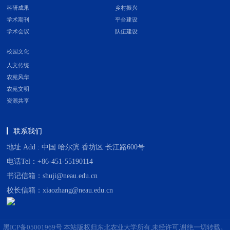
科研成果
乡村振兴
学术期刊
平台建设
学术会议
队伍建设
校园文化
人文传统
农苑风华
农苑文明
资源共享
联系我们
地址 Add : 中国 哈尔滨 香坊区 长江路600号
电话Tel：+86-451-55190114
书记信箱：shuji@neau.edu.cn
校长信箱：xiaozhang@neau.edu.cn
黑ICP备05001969号 本站版权归东北农业大学所有,未经许可,谢绝一切转载。