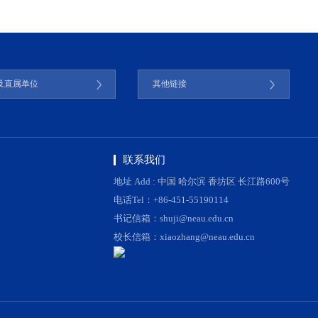
及直属单位
其他链接
联系我们
地址 Add : 中国 哈尔滨 香坊区 长江路600号
电话Tel：+86-451-55190114
书记信箱：shuji@neau.edu.cn
校长信箱：xiaozhang@neau.edu.cn