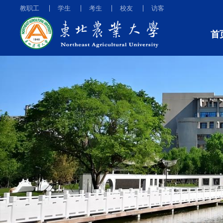
教职工
学生
考生
校友
访客
首