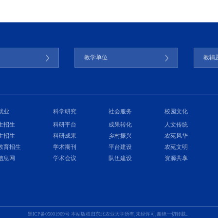
门
教学单位
教辅
就业
科学研究
社会服务
校园文化
生招生
科研平台
成果转化
人文传统
生招生
科研成果
乡村振兴
农苑风华
教育招生
学术期刊
平台建设
农苑文明
信息网
学术会议
队伍建设
资源共享
黑ICP备05001969号 本站版权归东北农业大学所有,未经许可,谢绝一切转载。