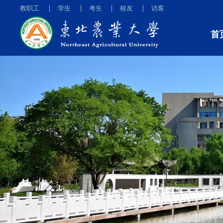
教职工
学生
考生
校友
访客
首