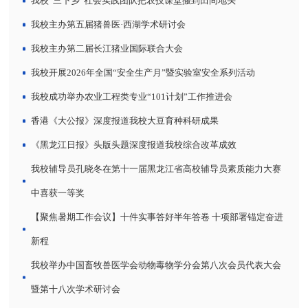
我校“三下乡”社会实践团队把农技课堂搬到田间地头
我校主办第五届猪兽医·西湖学术研讨会
我校主办第二届长江猪业国际联合大会
我校开展2026年全国“安全生产月”暨实验室安全系列活动
我校成功举办农业工程类专业“101计划”工作推进会
香港《大公报》深度报道我校大豆育种科研成果
《黑龙江日报》头版头题深度报道我校综合改革成效
我校辅导员孔晓冬在第十一届黑龙江省高校辅导员素质能力大赛
中喜获一等奖
【聚焦暑期工作会议】十件实事答好半年答卷 十项部署锚定奋进
新程
我校举办中国畜牧兽医学会动物毒物学分会第八次会员代表大会
暨第十八次学术研讨会