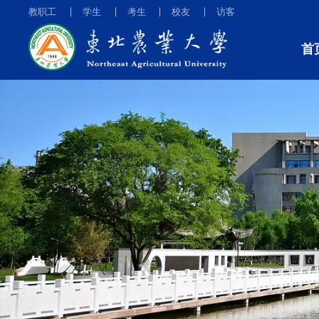
教职工
学生
考生
校友
访客
首