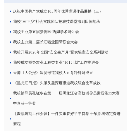
庆祝中国共产党成立105周年优秀党课作品展播（三）
我校“三下乡”社会实践团队把农技课堂搬到田间地头
我校主办第五届猪兽医·西湖学术研讨会
我校主办第二届长江猪业国际联合大会
我校开展2026年全国“安全生产月”暨实验室安全系列活动
我校成功举办农业工程类专业“101计划”工作推进会
香港《大公报》深度报道我校大豆育种科研成果
《黑龙江日报》头版头题深度报道我校综合改革成效
我校辅导员孔晓冬在第十一届黑龙江省高校辅导员素质能力大赛
中喜获一等奖
【聚焦暑期工作会议】十件实事答好半年答卷 十项部署锚定奋进
新程