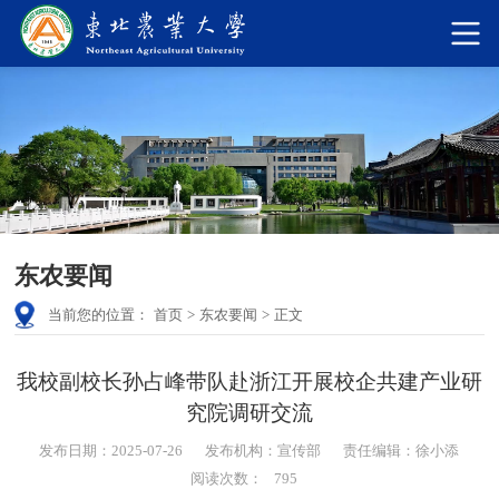
东农要闻
当前您的位置：
首页
>
东农要闻
>
正文
我校副校长孙占峰带队赴浙江开展校企共建产业研
究院调研交流
发布日期：2025-07-26
发布机构：宣传部
责任编辑：徐小添
阅读次数：
795