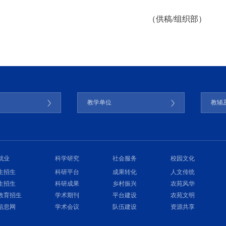
（供稿/组织部）
门
教学单位
教辅
就业
科学研究
社会服务
校园文化
生招生
科研平台
成果转化
人文传统
生招生
科研成果
乡村振兴
农苑风华
教育招生
学术期刊
平台建设
农苑文明
信息网
学术会议
队伍建设
资源共享