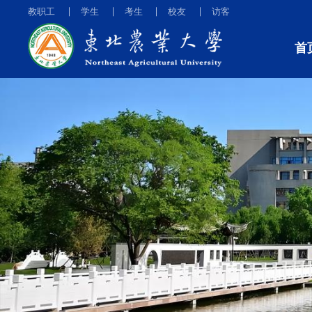
教职工
学生
考生
校友
访客
首