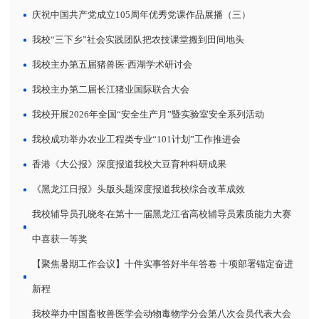
庆祝中国共产党成立105周年优秀党课作品展播（三）
我校“三下乡”社会实践团队把农技课堂搬到田间地头
我校主办第五届猪兽医·西湖学术研讨会
我校主办第二届长江猪业国际联合大会
我校开展2026年全国“安全生产月”暨实验室安全系列活动
我校成功举办农业工程类专业“101计划”工作推进会
香港《大公报》深度报道我校大豆育种科研成果
《黑龙江日报》头版头题深度报道我校综合改革成效
我校辅导员孔晓冬在第十一届黑龙江省高校辅导员素质能力大赛
中喜获一等奖
【聚焦暑期工作会议】十件实事答好半年答卷 十项部署锚定奋进
新程
我校举办中国畜牧兽医学会动物毒物学分会第八次会员代表大会