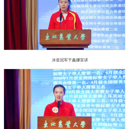
冰壶冠军于鑫娜宣讲