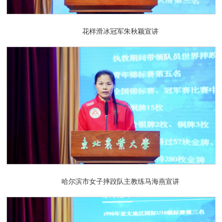
花样滑冰冠军朱秋颖宣讲
哈尔滨市女子摔跤队主教练马海燕宣讲