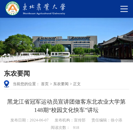
东农要闻
当前您的位置：
首页
>
东农要闻
>
正文
黑龙江省冠军运动员宣讲团做客东北农业大学第
148期“校园文化快车”讲坛
发布日期：2024-06-07
发布机构：宣传部
责任编辑：徐小添
阅读次数：
918