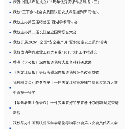
庆祝中国共产党成立105周年优秀党课作品展播（三）
我校“三下乡”社会实践团队把农技课堂搬到田间地头
我校主办第五届猪兽医·西湖学术研讨会
我校主办第二届长江猪业国际联合大会
我校开展2026年全国“安全生产月”暨实验室安全系列活动
我校成功举办农业工程类专业“101计划”工作推进会
香港《大公报》深度报道我校大豆育种科研成果
《黑龙江日报》头版头题深度报道我校综合改革成效
我校辅导员孔晓冬在第十一届黑龙江省高校辅导员素质能力大赛
中喜获一等奖
【聚焦暑期工作会议】十件实事答好半年答卷 十项部署锚定奋进
新程
我校举办中国畜牧兽医学会动物毒物学分会第八次会员代表大会