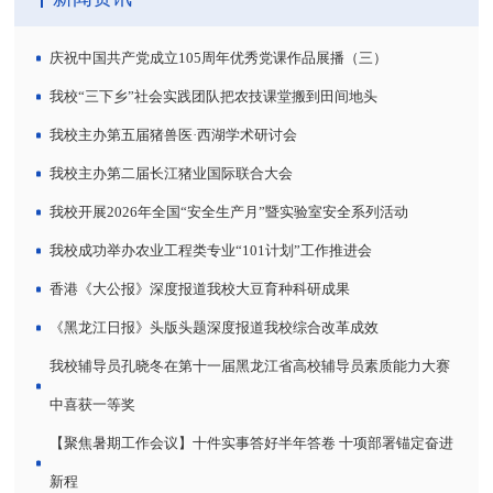
庆祝中国共产党成立105周年优秀党课作品展播（三）
我校“三下乡”社会实践团队把农技课堂搬到田间地头
我校主办第五届猪兽医·西湖学术研讨会
我校主办第二届长江猪业国际联合大会
我校开展2026年全国“安全生产月”暨实验室安全系列活动
我校成功举办农业工程类专业“101计划”工作推进会
香港《大公报》深度报道我校大豆育种科研成果
《黑龙江日报》头版头题深度报道我校综合改革成效
我校辅导员孔晓冬在第十一届黑龙江省高校辅导员素质能力大赛
中喜获一等奖
【聚焦暑期工作会议】十件实事答好半年答卷 十项部署锚定奋进
新程