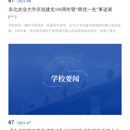
07
/2021-08
东北农业大学庆祝建党100周年暨“两优一先”事迹展
(一）
开栏的话：胸怀千秋伟业，恰是百年风华。从1921年在嘉兴南湖的红船上初次起
航，100年来，伟大的中国共产党带领中国人民从胜利走向胜利，实现了震古烁
今的伟大跨越，铸就了今日中国的盛世荣光。百年大计，教育为本，党始终高度
重视高等教育发展。东北农业大学是中国共产党在解放区创办的第一所普通高等
农业院校，自诞生之日起，就将红色血脉深深根植于党的伟大旗帜。73年来，历
经创业年代的勇开先河、蓬勃发展，改革开放新时期的...
07
/2021-07