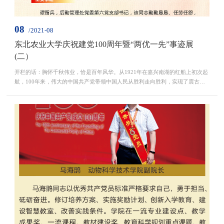
08
/2021-08
东北农业大学庆祝建党100周年暨“两优一先”事迹展
(二）
开栏的话：胸怀千秋伟业，恰是百年风华。从1921年在嘉兴南湖的红船上初次起
航，100年来，伟大的中国共产党带领中国人民从胜利走向胜利，实现了震古烁
今的伟大跨越，铸就了今日中国的盛世荣光。百年大计，教育为本，党始终高度
重视高等教育发展。东北农业大学是中国共产党在解放区创办的第一所普通高等
农业院校，自诞生之日起，就将红色血脉深深根植于党的伟大旗帜。73年来，历
经创业年代的勇开先河、蓬勃发展，改革开放新时期的...