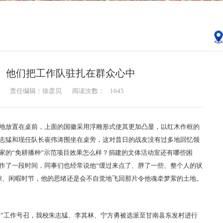
】他们把工作队驻扎在群众心中
责任编辑：徐彦贝
阅读次数：
1645
静地放置在桌前，上面的国徽采用浮雕形式使其更加凸显，以红木作框的
志猛和现任队长崔伟涛围坐在桌旁，这对昔日的战友没有过多地回忆领
家的“免耕播种”示范项目效果怎么样？捐建的文体活动室还有哪些困
作了一段时间，同事们也经常说他“缓过来点了、胖了一些、整个人的状
隙、闲暇时节，他的思绪还是会不自觉地飞回那片令他魂牵梦萦的土地。
头看”工作号召，我校朱志猛、李其林、宁方勇被选派至甘南县东发村进行