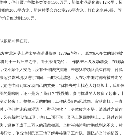
中，他们累计争取各类资金1500万元，新修水泥硬化路8.12公里，拓
面积约2000平方米，新建村委会办公室296平方米，打自来水井6眼、管
均分红达到1500元。
队依然冲锋在前。
3
东发村北河受上游太平湖泄洪影响（270m
/秒）。原本6米多宽的堤坝被
镇都将处于一片汪洋之中。由于汛情突然，工作队来不及发动群众，在现场
，便不顾个人安危，没有任何防护措施，朱志猛带领队员崔伟涛、付鹏
搬运沙袋对堤坝进行加固。当时水流湍急，人在水中随时都有被冲走的
，她连忙回到家发动自己的丈夫：“你快去村上找点人赶到坝上，我那仨
图的是啥啊，还不是为了我们？”慢慢地，参与抗洪的人数多了起来，十
发动起来了。整整三天的时间，工作队员们栉风沐雨、背驮肩扛，一直
时，他们的迷彩服湿透了，鞋子泡软了，身体疲惫不堪，清洗过之后连
，又有新的汛情出现，他们二话不说，又马上返回到坝上……经过连续
失，避免了成千上万人的疏散撤离。当时崔伟涛和付鹏威刚来不久，村
洪行动，使当地村民真正地了解并接受了工作队。回忆起当时的情景，