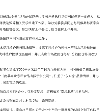
精准扶贫回头看”活动开展以来，学校严格执行党委书记任第一责任人、党
择优选派等相关要求组建工作队。学校党委委员同志每到假期都要亲自
专项扶贫会议、制定扶贫工作要点，指导驻村工作开展。
纷纷以不同的形式支持驻村工作：
水稻种植户进行现场指导，提高了种植户的科技水平和水稻种植技能，
价为种植户提供优惠稻种；并以高出市场收购价每斤5分钱的价格回收水
资金建成了550平方米以年产10万斤酸菜为主、同时兼做杂粮杂豆等
甘南县东发亲民食品有限责任公司”，注册了“东东缘”品牌商标，并办
，深受市场的欢迎。
源百果园3家企业，引种蓝靛果、红树莓和“南果北移”果树品种。
多次来到东发村为村民义诊、赠药活动。
实际情况，亲自将手写的关于农业生产的一摞厚厚的材料交到工作队手