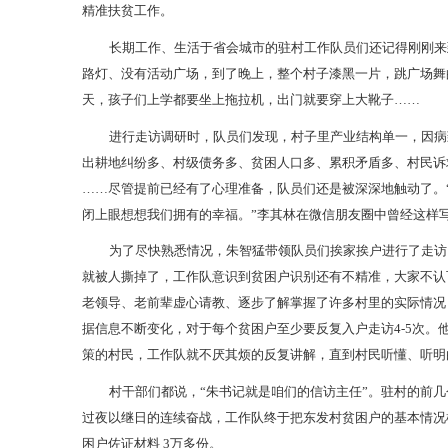
精准扶贫工作。
长期工作、生活于省会城市的驻村工作队员们还记得刚刚来
路灯、没有活动广场，到了晚上，整个村子漆黑一片，跳广场舞
天，孩子们上学都要坐上拖拉机，出门就要穿上大靴子……
进行走访调研时，队员们发现，村子里产业结构单一，因病
出耕地纠纷多、村级债务多、贫困人口多、累积矛盾多、村民诉求
……尽管提前已经有了心理准备，队员们还是被深深地触动了。
闭上眼想想我们拥有的幸福。”李其林在微信朋友圈中曾经这样
为了尽快熟悉情况，朱智猛带领队员们挨家挨户进行了走访
就被人撕掉了，工作队意识到贫困户识别还有不精准，大家不认
老领导、老前辈虚心请教、逐步了解掌握了许多村里的实际情况
据信息不断变化，对于每个贫困户至少要反复入户走访4-5次
策的村民，工作队就不厌其烦的反复讲解，直到村民听懂、听明
村干部们都说，“朱书记就是咱们的信访主任”。驻村的前
过夜以继日的连续奋战，工作队终于把东发村贫困户的基本情况梳理
困户佐证材料 3万多份。