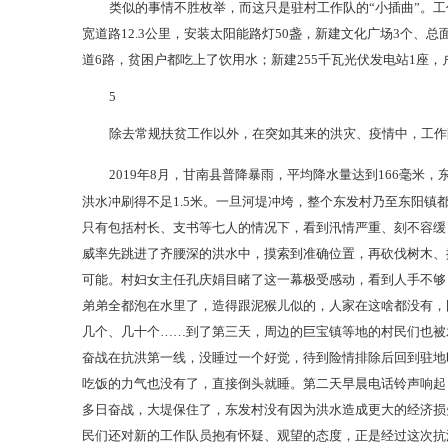
类似的事情不胜枚举，而这只是驻村工作队的“小插曲”。工作
宽道路12.3公里，安装太阳能路灯50盏，新建文化广场3个、总
道6路，贫困户都吃上了饮用水；新建255千瓦光伏发电站1座，户
5
除去常规扶贫工作以外，在突如其来的洪灾、疫情中，工作
2019年8月，甘南县普降暴雨，平均降水量达到166毫米，
洪水冲刷得不足1.5米。一旦河堤冲垮，整个东发村乃至东阳
只有包括村长、支书等七人的情况下，看到汛情严重、刻不容缓
威率先跳进了齐腰深的洪水中，摸索到准确位置，再砍伐树木、
可能。村妇女主任孔庆娟目睹了这一幕极受感动，看到人手不够
弟弟全都泡在水里了，造得跟泥猴儿似的，人家在这啥都没有，
几个、几十个……到了第三天，周边的巨宝镇等地的村民们也被
奋战在抗洪第一线，没睡过一个好觉，待到险情排除后回到驻地
吃饭的力气也没有了，直接倒头就睡。第二天早晨电话铃声响起
多日奋战，大堤保住了，东发村没有因为洪水造成更大的经济损
民们还对新的工作队员抱有怀疑、观望的态度，正是经过这次抗