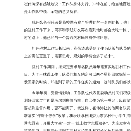
崔伟涛深有感触地说：工作队身体力行、冲锋在前，给当地百姓
是工作队带领、示范的意义所在。
现任队长崔伟涛是我校国有资产管理处的一名副处长，他于2
的驻村工作下来，同事和亲朋好友再次看到他时都会大吃一惊，
村的路上，他已经与一个普通的村民没有任何区别。
担任驻村工作队长以来，崔伟涛感受到了作为队长与队员的
上的责任更重了，需要思考、规划的事情也多了起来”。
驻村工作期间，按规定要求每名队员每年需要实地驻村工作2
日。为了不耽误工作，队员们相互约定可以两个星期回家探望一
发回家的时候，却接到了新的工作任务的通知，这时队员们都以
今年年初，受疫情影响，工作队也代表党委动员村民们积极
划好回家过年但是考虑到疫情当前，自己作为第一书记，应该坚
要起到监督作用，更不能离开。就这样，崔伟涛让其他两名队员
署落实“停课不停学”政策，积极联系校团委为东发村中小学生搭
秀志愿者，开展大学生‘一对一’线上教学志愿服务”。为东发村
孩子学习，志愿活动得到东发村在校学生和家长的热烈欢迎，纷