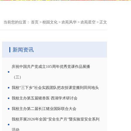
当前您的位置：
首页
>
校园文化
>
农苑风华
>
农苑星空
>
正文
新闻资讯
庆祝中国共产党成立105周年优秀党课作品展播
（三）
我校“三下乡”社会实践团队把农技课堂搬到田间地头
我校主办第五届猪兽医·西湖学术研讨会
我校主办第二届长江猪业国际联合大会
我校开展2026年全国“安全生产月”暨实验室安全系列
活动