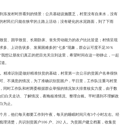
到东发村时所看到的情景：公共基础设施匮乏，村里没有自来水，没有
的村民们只能在狭窄的土路上活动；没有硬化的水泥路面，到了下雨
致贫、因学致贫、长期卧床、丧失劳动能力的农户比比皆是；村情呈现
多、上访告状多、发展困难多的“七多”现象，群众认可度不足30％
“我想让朋友们真正的把目光关注到这里，希望时间在这一秒静止，一起
写道。
。精准识别是做好精准扶贫的基础，村里第一次公示的贫困户名单很快
可、不满意的情况，为了准确识别贫困户，平日里，工作队注重与村里
，同时工作队和村两委根据群众举报的情况加大排查核实力度，由于数
。他们白天走访、了解情况，夜晚核准情况、整理台账。平时遇到不理解政
白为止。
几个月，他们每天都要工作到午夜，每天的睡眠时间只有3个小时左右。经
清楚，共识别贫困户106 户、202 人。为贫困户建立档案，收集贫