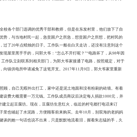
全校各个部门选调的优秀干部和教师，但是在东发村里，他们放下了自
优势，与当地村民一起，急贫困户之所急，想贫困户之所想，把村民的
，过了20年点蜡烛的日子。工作队一般在白天走访，还没有注意到这个
现屋里黑乎乎的，问郭大爷：“怎么不开灯呢？”“电路坏了，从98年因
，工作队立刻联系到相关部门，为郭大爷家接通了电路，按照规定，对于
向镇供电所申请减免了这笔开支。2017年11月9日，郭大爷家里重新
照顾，自己无暇外出打工，家中还是泥土地面和没有粉刷的砖墙。有着
设费大概需要一万元钱。工作队成员商议后决定每人捐款1000元，并
设计建立起豆腐坊。现在，豆腐坊生意红火，临近的村屯都打电话来订
子里也铺起了水泥路，方便顾客前来购买。去年10月，别双海的老妈妈
健谈的她一句话也说不出来，只是默默地流着泪，握着朱志猛的手，久