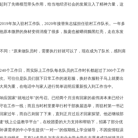
起到了先锋模范带头作用，给当地经济社会的发展注入了精神力量，这
019年加入驻村工作队，2020年接替朱志猛担任驻村工作队长。一年多
他原本微胖的身材变得消瘦了很多，脸庞也被晒得黝黑红亮，走在东发
不同：“原来做队员时，需要执行好就可以了，现在成为了队长，感到肩
40个工作日，而实际上工作队每名队员的工作时长都超过了300个工作
次。可往往是队员们脱下日常工作的迷彩服，换好衣服鞋子马上就要出
大局为重，在电话中与家人进行简单说明后重新投入到工作当中。
响应国家“就地过年”的号召。已经两个月没有回家的崔伟涛本来已经计
守在工作一线；而且当时村里要举行村干部换届选举，而驻村第一书记
回家过年，而自己则留了下来，直到正月过后才回家探望。他还继续部
建“线上公益教学平台”，在校团委的大力支持和帮助下，招募了部分优
有补课需求的中小学生提供“一对一”的假期线上学业辅导，不因疫情耽误
纷主动报名，共有54名学生与东北农业大学大学生志愿者成功对接并已