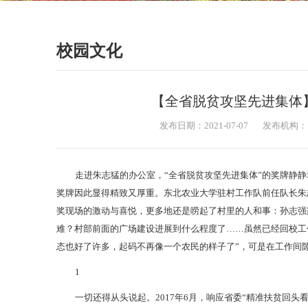
校园文化
【全省脱贫攻坚先进集体
发布日期：2021-07-07
发布机构：
走进朱志猛的办公室，“全省脱贫攻坚先进集体”的奖牌静
奖牌因此显得精致又厚重。东北农业大学驻村工作队前任队长朱
奖现场的激动与喜悦，更多地还是唠起了村里的人和事：孙志强
难？村部前面的广场建设进展到什么程度了……虽然已经回校工
态也好了许多，起码不再像一个农民的样子了”，可是在工作间
1
一切还得从头说起。2017年6月，响应省委“精准扶贫回