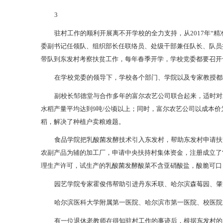
3
驻村工作的顺利开展离不开学校的全力支持，从2017年“
委副书记任领队、组织部长任联络员、处级干部兼任队长、队员
带队到东发村考察扶贫工作，每年春季开学，学校党委都要召开
在学校党委的领导下，学校各个部门、学院以及专家教授都
副校长邹德堂与合作多年的富尔农艺公司联合起来，适时对
水稻产量平均达到9吨/公顷以上；同时，富尔农艺公司以成本
稻，解决了种植户卖粮难题。
食品学院把乳酸菌发酵技术引入东发村，帮助东发村申请扶贫
农副产品为辅的加工厂，申请中央扶持村集体资金，注册成立了“
理生产许可，试生产的乳酸菌发酵酸菜不含亚硝酸盐，酸脆可口
园艺学院专家霍俊伟帮助引进丹东禾联、哈尔滨森莓园、肇
哈尔滨医科大学附属第一医院、哈尔滨市第一医院、校医院
有一位退休老教师在得知驻村工作的事迹后，根据东发村的