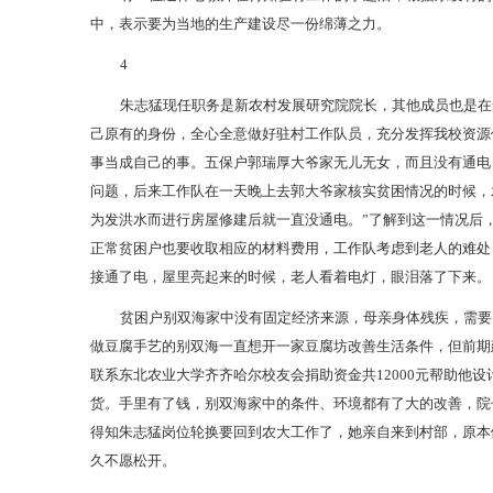
中，表示要为当地的生产建设尽一份绵薄之力。
4
朱志猛现任职务是新农村发展研究院院长，其他成员也是在
己原有的身份，全心全意做好驻村工作队员，充分发挥我校资源
事当成自己的事。五保户郭瑞厚大爷家无儿无女，而且没有通电
问题，后来工作队在一天晚上去郭大爷家核实贫困情况的时候，发
为发洪水而进行房屋修建后就一直没通电。”了解到这一情况后
正常贫困户也要收取相应的材料费用，工作队考虑到老人的难处，
接通了电，屋里亮起来的时候，老人看着电灯，眼泪落了下来。
贫困户别双海家中没有固定经济来源，母亲身体残疾，需要
做豆腐手艺的别双海一直想开一家豆腐坊改善生活条件，但前期建
联系东北农业大学齐齐哈尔校友会捐助资金共12000元帮助他
货。手里有了钱，别双海家中的条件、环境都有了大的改善，院
得知朱志猛岗位轮换要回到农大工作了，她亲自来到村部，原本
久不愿松开。