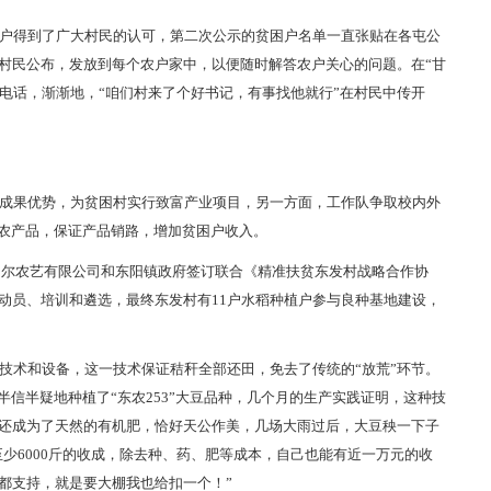
户得到了广大村民的认可，第二次公示的贫困户名单一直张贴在各屯公
村民公布，发放到每个农户家中，以便随时解答农户关心的问题。在“甘
系电话，渐渐地，“咱们村来了个好书记，有事找他就行”在村民中传开
成果优势，为贫困村实行致富产业项目，另一方面，工作队争取校内外
购农产品，保证产品销路，增加贫困户收入。
尔富尔农艺有限公司和东阳镇政府签订联合《精准扶贫东发村战略合作协
动员、培训和遴选，最终东发村有11户水稻种植户参与良种基地建设，
技术和设备，这一技术保证秸秆全部还田，免去了传统的“放荒”环节。
半信半疑地种植了“东农253”大豆品种，几个月的生产实践证明，这种技
还成为了天然的有机肥，恰好天公作美，几场大雨过后，大豆秧一下子
至少6000斤的收成，除去种、药、肥等成本，自己也能有近一万元的收
都支持，就是要大棚我也给扣一个！”