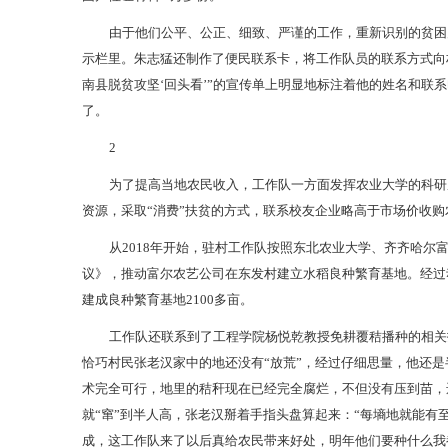
由于他们公平、公正、细致、严谨的工作，重新识别的贫困
示栏里。朱志猛还制作了便民联系卡，将工作队员的联系方式向
南县脱贫攻坚‘回头看’”的宣传单上明显地标注着他的姓名和联
了。
2
为了提高当地农民收入，工作队一方面发挥农业大学的科研
资源，采取“消费”扶贫的方式，联系校友企业略高于市场价收
从2018年开始，驻村工作队按照东北农业大学、齐齐哈
议》，推动富尔农艺公司在东发村建立水稻良种繁育基地。经过
建成良种繁育基地2100多亩。
工作队还联系到了工程学院杨悦乾教授免耕覆秸播种的相关
恰巧村民张老汉家中的地还没有“放荒”，经过仔细思量，他还是
术完全可行，地里的秸秆现在已经完全腐烂，不但没有压到苗，
就“窜”到半人高，张老汉掰着手指头盘算起来：“每墒地就能有
成，这工作队来了以后真给农民带来好处，明年他们要种什么我